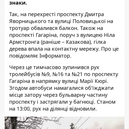
знаки.
Так, на перехресті проспекту Дмитра
Яворницького та вулиці Половицької
на
тротуар обвалився балкон
. Також на
проспекті Гагаріна, поруч з вулицею Ніла
Армстронга (раніше – Казакова), гілка
дерева впала на контактну мережу. Про це
повідомляє Інформатор.
Через це тимчасово зупинився рух
тролейбусів №9, №16 та №21 по проспекту
Гагаріна в напрямку вулиці Марії Кюрі.
Згодом автобуси намагалися об'їжджати
місце затору через бульварну частину
проспекту і застрягали у багнюці. Станом
на 13:00, рух на ділянці відновили.