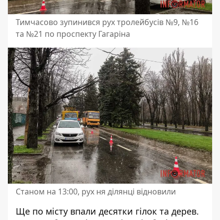
Тимчасово зупинився рух тролейбусів №9, №16
та №21 по проспекту Гагаріна
Станом на 13:00, рух ня ділянці відновили
Ще по місту впали десятки гілок та дерев.