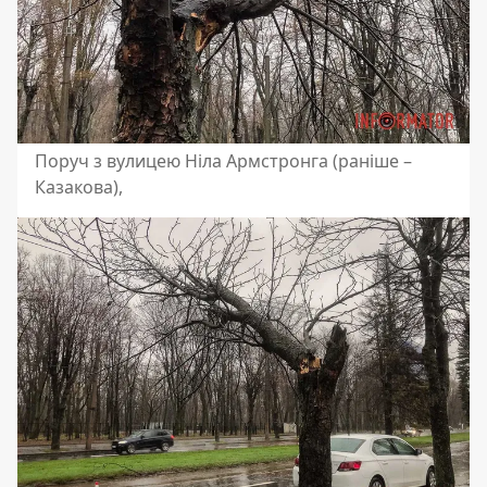
Поруч з вулицею Ніла Армстронга (раніше –
Казакова),