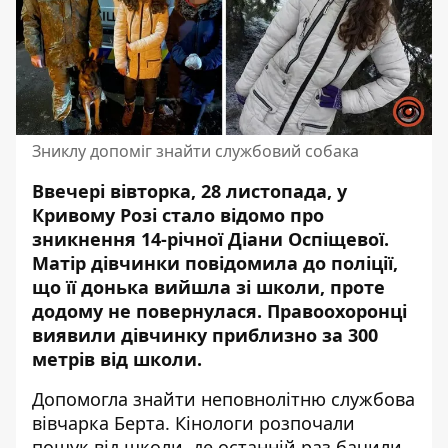
Зниклу допоміг знайти службовий собака
Ввечері вівторка, 28 листопада, у
Кривому Розі стало відомо про
зникнення 14-річної Діани Оспіщевої.
Матір дівчинки повідомила до поліції,
що її
донька вийшла зі школи
, проте
додому не повернулася. Правоохоронці
виявили дівчинку приблизно за 300
метрів від школи.
Допомогла знайти неповнолітню службова
вівчарка Берта. Кінологи розпочали
пошук від школи, де останній раз бачили