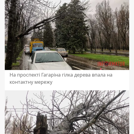
На проспекті Гагаріна гілка дерева впала на
контактну мережу