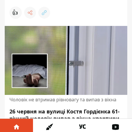
👍
Чоловік не втримав рівновагу та випав з вікна
26 червня на вулиці Костя Гордієнка 61-
річний чоловік випав з вікна квартири
на 4 поверсі. Він помер на місці
від