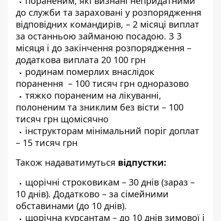
пораненим, які визнані непридатними
до служби та зараховані у розпорядження
відповідних командирів, – 2 місяці виплат
за останньою займаною посадою. З 3
місяця і до закінчення розпорядження –
додаткова виплата 20 100 грн
родинам померлих внаслідок
поранення – 100 тисяч грн одноразово
тяжко пораненим на лікуванні,
полоненим та зниклим без вісти – 100
тисяч грн щомісячно
інструкторам мінімальний поріг доплат
– 15 тисяч грн
Також надаватимуться
відпустки:
щорічні строковикам – 30 днів (зараз –
10 днів). Додатково – за сімейними
обставинами (до 10 днів).
щорічна курсантам – до 10 днів зимової і