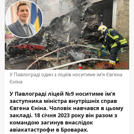
У Павлограді один з ліцеїв носитиме ім’я Євгена
Єніна
У Павлограді ліцей №9 носитиме ім’я
заступника міністра внутрішніх справ
Євгена Єніна. Чоловік навчався в цьому
закладі. 18 січня 2023 року він разом з
командою
загинув внаслідок
авіакатастрофи
в Броварах.