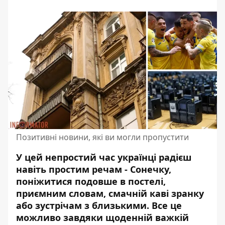
Позитивні новини, які ви могли пропустити
У цей непростий час українці радієш
навіть простим речам - Сонечку,
поніжитися подовше в постелі,
приємним словам, смачній каві зранку
або зустрічам з близькими. Все це
можливо завдяки щоденній важкій