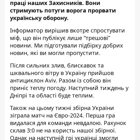
праці наших Захисників. Вони
стримують потуги ворога прорвати
українську оборону.
Інформатор вирішив вкотре спростувати
міф, що він публікує лише “трешові”
новини. Ми підготували підбірку добрих
новин, які ви могли пропустити.
Після сильних злив, блискавок та
шквального вітру в Україну
прийшов
антициклон Aviv
. Разом із собою він
приніс теплу погоду.
Наступний тиждень у
Дніпрі
та області буде теплим.
Також на цьому тижні збірна України
зіграла матч на Євро-2024. Перша
гра
видалася для команди невдалою
. Рахунок
склав 3:0 не на користь нашої збірної.
Однак на наступній грі
українці змогли