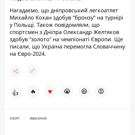
Нагадаємо, що дніпровський легкоатлет
Михайло Кохан здобув "бронзу" на турнірі
у Польщі
. Також повідомляли, що
спортсмен з Дніпра Олександр
Желтяков
здобув “золото” на чемпіонаті Європи
. Ще
писали, що
Україна перемогла Словаччину
на Євро-2024.
♥
🔥
😭
😆
😡
👍
СПОРТ
ЗМАГАННЯ