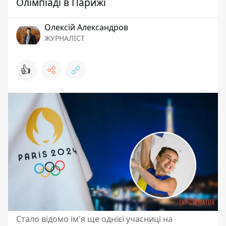
Олімпіаді в Парижі
Олексій Александров
ЖУРНАЛІСТ
👍
Стало відомо ім'я ще однієї учасниці на