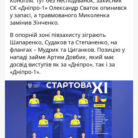
Конопля. Тут без несподіванок, захисник
СК «Дніпро-1» Олександр Сваток опинився
у запасі, а травмованого Миколенка
замінив Зінченко.
В опорній зоні півзахисту зіграють
Шапаренко, Судаков та Степаненко, на
флангах – Мудрик та Циганков. Позицію у
нападі займе Артем Довбик, який має
досвід виступів як за «Дніпро», так і за
«Дніпро-1».