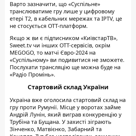
Варто зазначити, що «Суспільне»
транслюватиме гру лише у цифровому
етері T2, в кабельних мережах та IPTV, це
не стосується ОТТ-платформ.
Якщо ж ви є підписником «КиївстарТВ»,
Sweet.tv чи інших ОТТ-сервісів, окрім
MEGOGO, то матчі Євро-2024 на
«Суспільному» ви подивитися не зможете.
Послухати трансляцію ще
можна буде на
«Радіо Промінь»
.
Стартовий склад України
Україна вже
оголосила стартовий склад
на
гру проти Румунії. Місце у воротах займе
Андрій Лунін, який виграв конкуренцію у
Трубіна та Бущана. У захисті зіграють
Зінченко, Матвієнко, Забарний та