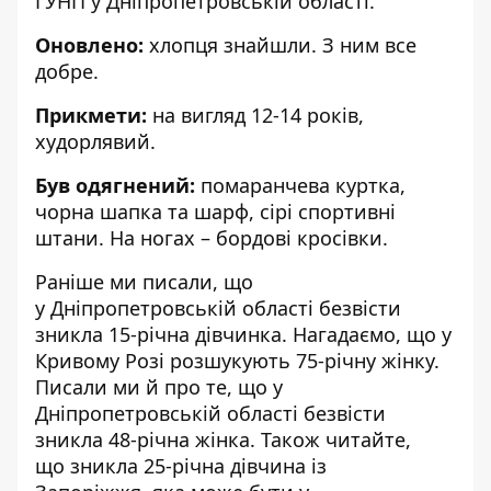
ГУНП
у Дніпропетровській області.
Оновлено:
хлопця знайшли. З ним все
добре.
Прикмети:
на вигляд 12-14 років,
худорлявий.
Був одягнений:
помаранчева куртка,
чорна шапка та шарф, сірі спортивні
штани. На ногах – бордові кросівки.
Раніше ми писали, що
у
Дніпропетровській області
безвісти
зникла 15-річна дівчинка
. Нагадаємо, що у
Кривому Розі
розшукують 75-річну жінку
.
Писали ми й про те, що у
Дніпропетровській області
безвісти
зникла 48-річна жінка
. Також читайте,
що зникла 25-річна дівчина із