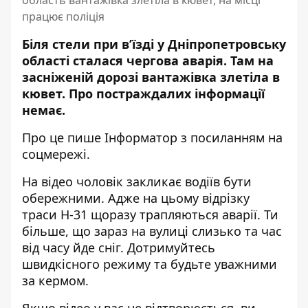
область вантажівка злетіла в кювет, на місці
працює поліція
Біля стели при в’їзді у Дніпропетровську
області сталася чергова аварія. Там на
засніженій дорозі вантажівка злетіла в
кювет. Про постраждалих інформації
немає.
Про це пише Інформатор з посиланням на
соцмережі.
На відео чоловік закликає водіїв бути
обережними. Адже на цьому відрізку
траси Н-31 щоразу трапляються аварії. Ти
більше, що зараз на вулиці слизько та час
від часу йде сніг. Дотримуйтесь
швидкісного режиму та будьте уважними
за кермом.