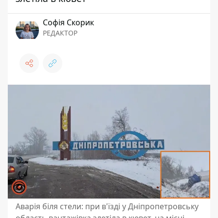
Софія Скорик
РЕДАКТОР
Аварія біля стели: при в'їзді у Дніпропетровську