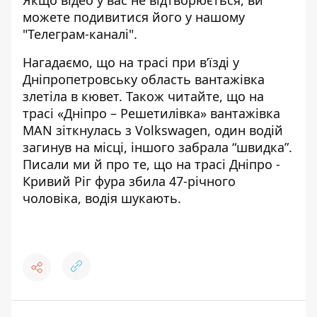
Якщо відео у вас не відтворюється, ви
можете подивитися його
у нашому
"Телеграм-каналі".
Нагадаємо, що
на трасі
при в’їзді у
Дніпропетровську область вантажівка
злетіла в кювет
. Також читайте, що
на
трасі «Дніпро – Решетилівка»
вантажівка
MAN зіткнулась з Volkswagen
, один водій
загинув на місці, іншого забрала “швидка”.
Писали ми й про те, що на трасі Дніпро -
Кривий Ріг
фура збила 47-річного
чоловіка, водія шукають
.