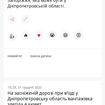
Запоріжжя,
яка може бути у
Дніпропетровській області
.
♥
🔥
😭
😆
😡
👍
КРИВИЙ РІГ
ЗНИКЛА ДИТИНА
10:29, 31 грудня 2025
На засніженій дорозі при в’їзді у
Дніпропетровську область вантажівка
злетіла в кювет