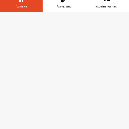
Головна
Актуально
Україна на часі
Інформатор у
Завантажити
телефоні
👉