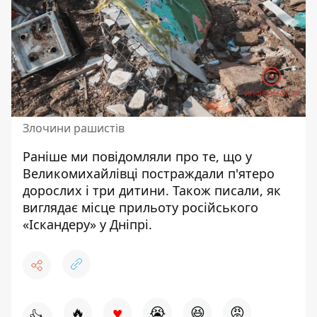
Злочини рашистів
Раніше ми повідомляли про те, що
у
Великомихайлівці постраждали п'ятеро
дорослих і три дитини
. Також писали,
як
виглядає місце прильоту російського
«Іскандеру» у Дніпрі
.
♥
🔥
😭
😆
😡
👍