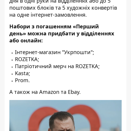
дня в одні руки на відділеннях або до 5
поштових блоків та 5 художніх конвертів
на одне інтернет-замовлення.
Набори з погашенням «Перший
день» можна придбати у відділеннях
або онлайн:
Інтернет-магазин
"Укрпошти"
;
ROZETKA
;
Патріотичний мерч на
ROZETKA
;
Kasta
;
Prom
.
А також на Amazon та Ebay.