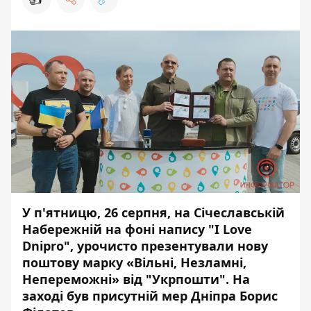
У п'ятницю, 26 серпня, на Січеславській
Набережній на фоні напису "I Love
Dnipro", урочисто презентували нову
поштову марку «Вільні, Незламні,
Непереможні» від "Укрпошти". На
заході був присутній мер Дніпра Борис