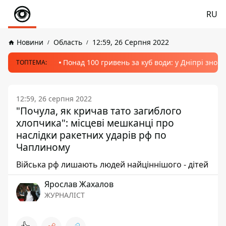
RU
Новини
Область
12:59, 26 Серпня 2022
Понад 100 гривень за куб води: у Дніпрі знов
ТОПТЕМА:
12:59, 26 серпня 2022
"Почула, як кричав тато загиблого
хлопчика": місцеві мешканці про
наслідки ракетних ударів рф по
Чаплиному
Війська рф лишають людей найціннішого - дітей
Ярослав Жахалов
ЖУРНАЛІСТ