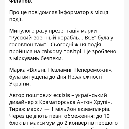
Філатов.
Про це повідомляє
Інформатор
з місця
події.
Минулого разу презентація марки
"Русский военный корабль... ВСЁ" була у
головпоштамті. Сьогодні ж ця подія
пройшла на свіжому повітрі. Це зроблено
з міркувань безпеки.
Марка «Вільні, Незламні, Непереможні»,
була випущена до Дня Незалежності
України.
Автор поштових ескізів – український
дизайнер з Краматорська Антон Хрупін.
Тираж марки — 1 мільйон екземплярів.
Через це діють певні обмеження: до 10
блоків і максимум до 2 конвертів першого