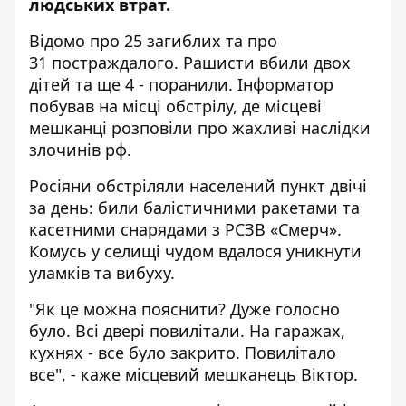
людських втрат.
Відомо про 25
загиблих
та про
31
постраждало
го. Рашисти вбили двох
дітей та ще 4 - поранили.
Інформатор
побував на
місці обстрілу
, де місцеві
мешканці розповіли про жахливі наслідки
злочинів рф.
Росіяни обстріляли населений пункт двічі
за день: били балістичними ракетами та
касетними снарядами з РСЗВ «Смерч».
Комусь у селищі чудом вдалося уникнути
уламків та вибуху.
"Як це можна пояснити? Дуже голосно
було. Всі двері повилітали. На гаражах,
кухнях - все було закрито. Повилітало
все", - каже місцевий мешканець Віктор.