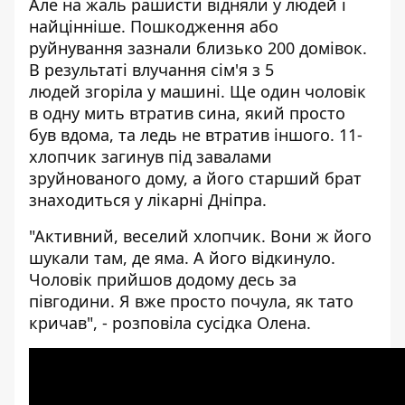
Але на жаль рашисти відняли у людей і
найцінніше. Пошкодження або
руйнування зазнали близько 200 домівок.
В результаті влучання сім'я з 5
людей
згоріла
у машині. Ще один чоловік
в одну мить втратив сина, який просто
був вдома, та ледь не втратив іншого. 11-
хлопчик загинув під завалами
зруйнованого дому, а його старший брат
знаходиться у
лікарні
Дніпра.
"Активний, веселий хлопчик. Вони ж його
шукали там, де яма. А його відкинуло.
Чоловік прийшов додому десь за
півгодини. Я вже просто почула, як тато
кричав", - розповіла сусідка Олена.