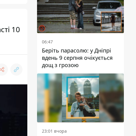
сті 10
06:47
Беріть парасолю: у Дніпрі
вдень 9 серпня очікується
дощ з грозою
23:01 вчора