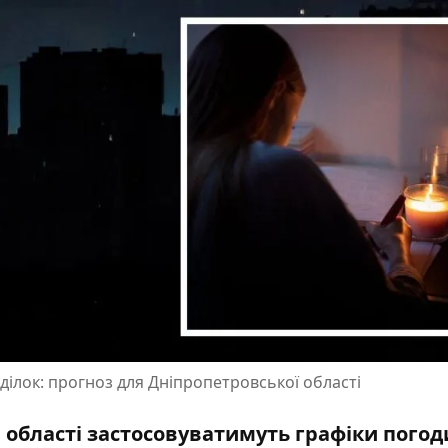
ділок: прогноз для Дніпропетровської області
та області застосовуватимуть графіки пого