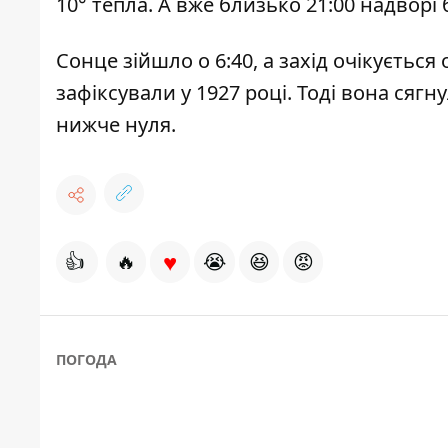
10° тепла. А вже близько 21:00 надворі 
Сонце зійшло о 6:40, а захід очікуєтьс
зафіксували у 1927 році. Тоді вона сягн
нижче нуля.
♥
👍
🔥
😭
😆
😡
ПОГОДА