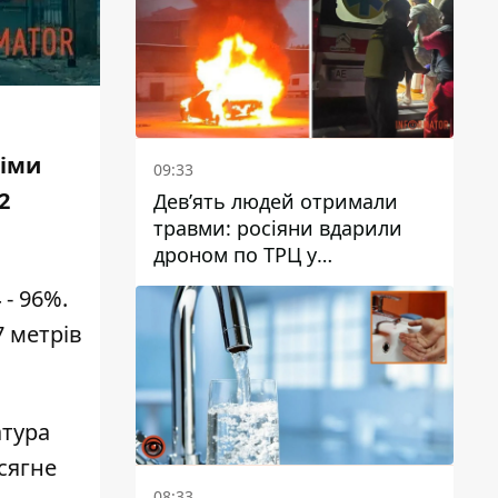
німи
09:33
2
Дев’ять людей отримали
травми: росіяни вдарили
дроном по ТРЦ у
Павлограді, чи
 - 96%.
працюватиме заклад надалі
7 метрів
атура
 сягне
08:33