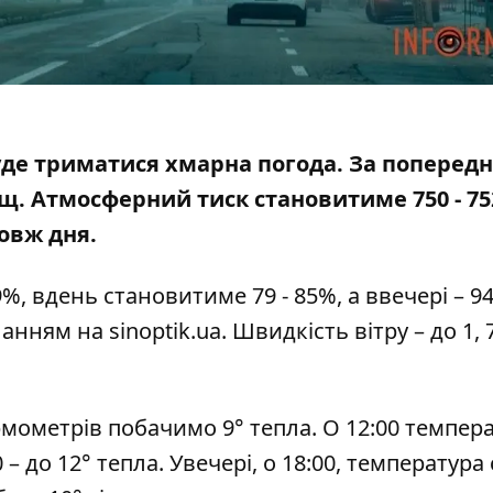
 буде триматися хмарна погода. За поперед
щ. Атмосферний тиск становитиме 750 - 75
овж дня.
%, вдень становитиме 79 - 85%, а ввечері – 94
иланням на
sinoptik.ua
. Швидкість вітру – до 1, 
рмометрів побачимо 9° тепла. О 12:00 темпер
– до 12° тепла. Увечері, о 18:00, температура