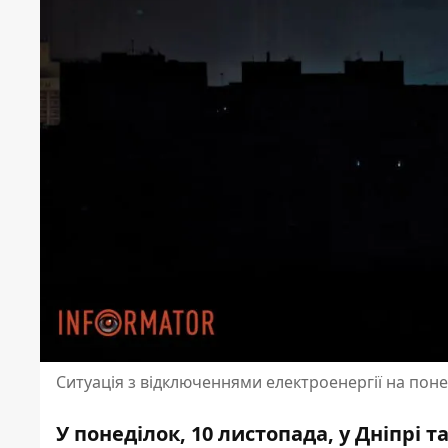
Ситуація з відключеннями електроенергії на поне
У понеділок, 10 листопада, у Дніпрі 