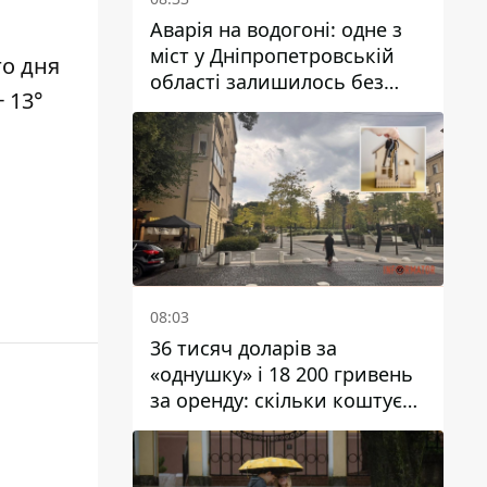
Аварія на водогоні: одне з
міст у Дніпропетровській
го дня
області залишилось без
‒ 13°
води
08:03
36 тисяч доларів за
«однушку» і 18 200 гривень
за оренду: скільки коштує
житло у Дніпропетровської
області