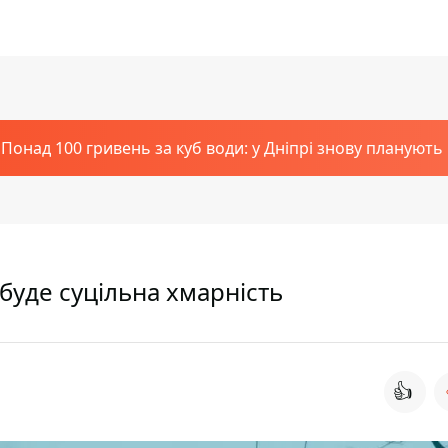
Понад 100 гривень за куб води: у Дніпрі знову планують
 буде суцільна хмарність
👍