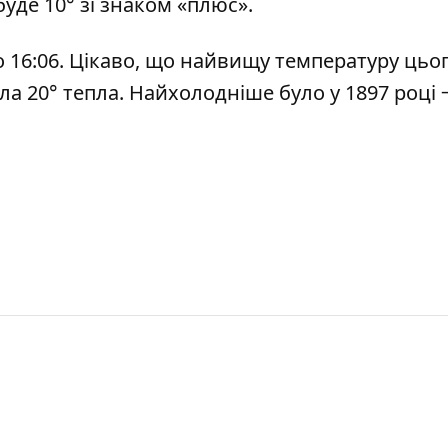
буде 10° зі знаком «плюс».
я о 16:06. Цікаво, що найвищу температуру цьо
ула 20° тепла. Найхолодніше було у 1897 році 