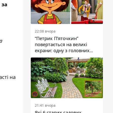
 за
22:08 вчора
“Петрик П’яточкин”
а
повертається на великі
екрани: одну з головних
ролей зіграє 9-річний
дніпрянин Олександр
Войтеховський
сті на
21:41 вчора
Які 6 старих садових