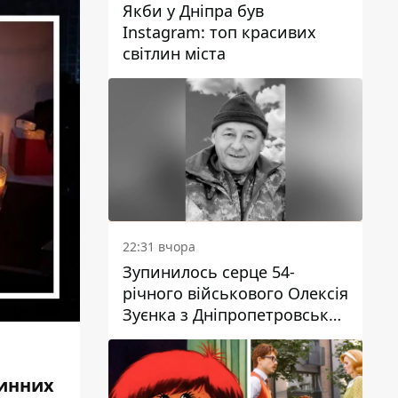
Якби у Дніпра був
Instagram: топ красивих
світлин міста
22:31 вчора
Зупинилось серце 54-
річного військового Олексія
Зуєнка з Дніпропетровської
області
динних