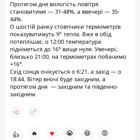
Протягом дня вологість повітря
становитиме — 31-48%, а ввечері — 35-
44%.
О шостій ранку стовпчики термометрів
показуватимуть 9° тепла. Вже в обід
потеплішає, о 12:00 температура
підніметься до 16° вище нуля. Увечері,
близько 21:00, на термометрах побачимо
+16°.
Схід сонця очікується о 6:21, а захід — о
18:44. Вітер вночі буде західним, а
протягом дня — західним та південно-
західним.
♥
🔥
😭
😆
😡
👍