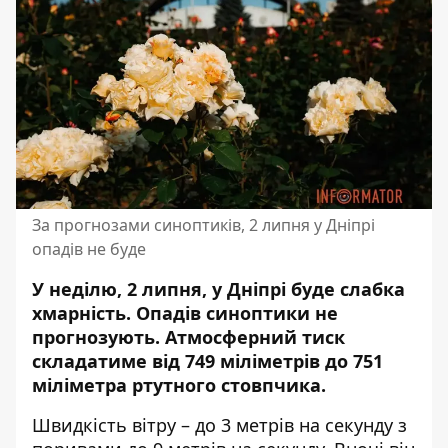
За прогнозами синоптиків, 2 липня у Дніпрі
опадів не буде
У неділю, 2 липня, у Дніпрі буде слабка
хмарність. Опадів синоптики не
прогнозують.
Атмосферний тиск
складатиме
від 749 міліметрів до 751
міліметра ртутного стовпчика.
Швидкість вітру – до 3 метрів на секунду з