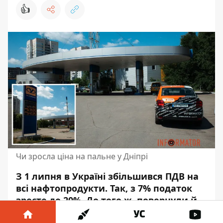
👍
Чи зросла ціна на пальне у Дніпрі
З 1 липня в Україні збільшився ПДВ на
всі нафтопродукти. Так, з 7% податок
зросте до 20%. До того ж,
повернули й
акцизну ставку для бензину
— 213 євро