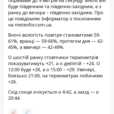
поривами до 9 метрів на секунду. Вночі він
буде південним та південно-західним, а з
ранку до вечора – південно-західним. Про
це повідомляє Інформатор з посиланням
на
meteofor.com.ua.
Вночі вологість повітря становитиме 59-
61%, вранці — 59-66%, протягом дня — 42-
45%, а ввечері — 42-49%.
О шостій ранку стовпчики термометрів
показуватимуть +21, а о дев’ятій – +24. О
12:00 буде +28, а о 15:00 – +29. Увечері,
близько 21:00, на термометрах побачимо
+26.
Схід сонця очікується о 4:42, а захід — о
20:44.