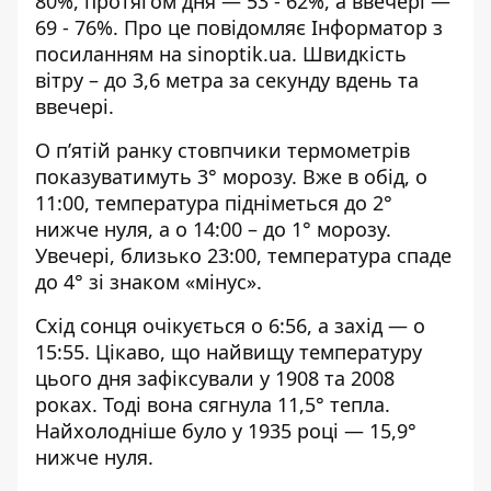
80%, протягом дня — 53 - 62%, а ввечері —
69 - 76%. Про це повідомляє Інформатор з
посиланням на
sinoptik.ua
. Швидкість
вітру – до 3,6 метра за секунду вдень та
ввечері.
О п’ятій ранку стовпчики термометрів
показуватимуть 3° морозу. Вже в обід, о
11:00, температура підніметься до 2°
нижче нуля, а о 14:00 – до 1° морозу.
Увечері, близько 23:00, температура спаде
до 4° зі знаком «мінус».
Схід сонця очікується о 6:56, а захід — о
15:55. Цікаво, що найвищу температуру
цього дня зафіксували у 1908 та 2008
роках. Тоді вона сягнула 11,5° тепла.
Найхолодніше було у 1935 році — 15,9°
нижче нуля.