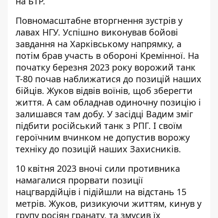
на БТР.
Повномасштабне вторгнення зустрів у
лавах НГУ. Успішно виконував бойові
завдання на Харківському напрямку, а
потім брав участь в обороні Кремінної.
На
початку березня 2023 року ворожий танк
Т-80 почав наближатися до позицій наших
бійців. Жуков відвів воїнів, щоб зберегти
життя. А сам обладнав одиночну позицію і
залишався там добу. У засідці Вадим зміг
підбити російський танк з РПГ. І своїм
героїчним вчинком не допустив ворожу
техніку до позицій наших Захисників.
10 квітня 2023 вночі сили противника
намагалися прорвати позиції
нацгвардійців і підійшли на відстань 15
метрів. Жуков, ризикуючи життям, кинув у
групу росіян гранату, та змусив їх