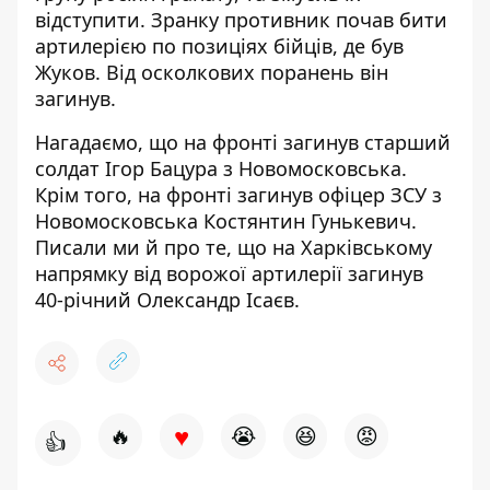
відступити. Зранку противник почав бити
артилерією по позиціях бійців, де був
Жуков. Від осколкових поранень він
загинув.
Нагадаємо, що
на фронті загинув старший
солдат
Ігор Бацура з Новомосковська.
Крім того,
на фронті загинув офіцер ЗСУ
з
Новомосковська Костянтин Гунькевич.
Писали ми й про те, що на Харківському
напрямку
від ворожої артилерії загинув
40-річний Олександр Ісаєв
.
♥
🔥
😭
😆
😡
👍