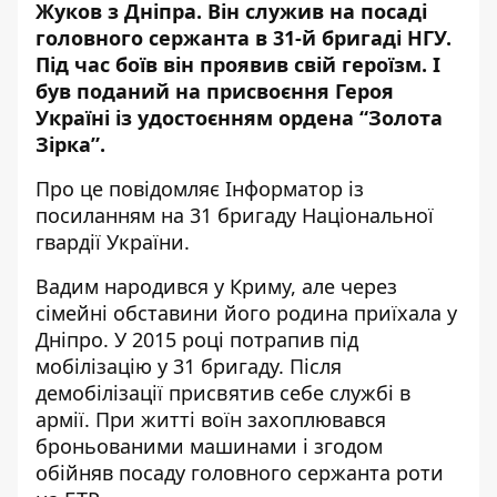
Жуков з Дніпра.
Він служив на посаді
головного сержанта
в 31-й бригаді НГУ.
Під час боїв він проявив свій героїзм. І
був поданий на присвоєння Героя
Україні із удостоєнням ордена “Золота
Зірка”.
Про це повідомляє Інформатор із
посиланням на 31 бригаду
Національної
гвардії України
.
Вадим народився у Криму, але через
сімейні обставини його родина приїхала у
Дніпро. У 2015 році потрапив під
мобілізацію у 31 бригаду. Після
демобілізації присвятив себе службі в
армії. При житті воїн захоплювався
броньованими машинами і згодом
обійняв посаду головного сержанта роти