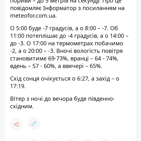
пориви – до 5 метрів на секунду. Про це
повідомляє Інформатор з посиланням на
meteofor.com.ua
.
О 5:00 буде -7 градусів, а о 8:00 – -7. Об
11:00 потеплішає до -4 градусів, а о 14:00 –
до -3. О 17:00 на термометрах побачимо
-2, а о 20:00 – -3. Вночі вологість повітря
становитиме 69-73%, вранці – 64 - 74%,
вдень – 57 - 60%, а ввечері – 65%.
Схід сонця очікується о 6:27, а захід – о
17:19.
Вітер з ночі до вечора буде південно-
східним.