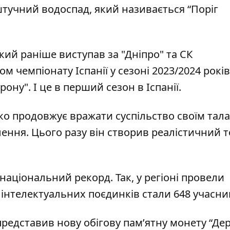
штучний водоспад
, який називається “Поріг
ий раніше виступав за "Дніпро" та СК
м чемпіонату Іспанії
у сезоні 2023/2024 років
рону". І це в перший сезон в Іспанії.
о продовжує вражати суспільство своїм тал
лення. Цього разу він
створив реалістичний т
аціональний рекорд. Так, у регіоні провели
 інтелектуальних поєдинків стали 648 учасни
представив нову обігову пам’ятну
монету “Де