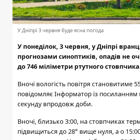
У Дніпрі 3 червня буде ясна погода
У понеділок, 3 червня, у Дніпрі вран
прогнозами синоптиків, опадів не оч
до 746 міліметри ртутного стовпчика
Вночі вологість повітря становитиме 55
повідомляє Інформатор із посиланням
секунду впродовж доби.
Вночі, близько 3:00, на стовпчиках тер
підвищиться до 28° вище нуля, а о 15:0