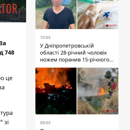
10:03
За
У Дніпропетровській
д 748
області 28-річний чоловік
ножем поранив 15-річного
хлопця
ро це
за
атура
 зі
09:03