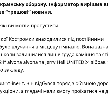
країнську оборону. Інформатор вирішив в
ше “трешові” новини.
які ви могли пропустити.
кої Костромки знаходилися під постійними
 було влучання в місцеву гімназію. Вона зазн
школи залишилися лише груда каміння та сті
” alyona alyona та Jerry Heil UNITED24
зібрав 
го закладу
.
рифт-івент
. Він відбувся поряд з об’їзною до
аукціони, а глядачі мали змогу проїхатися на 