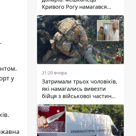
Кривого Рогу намагався
переправити чоловіка до
Словаччини
.
антом.
21:20 вчора
орт у
Затримали трьох чоловіків,
які намагались вивезти
бійця з військової частини
до Дніпра за 7 тисяч
доларів: серед них був лікар
ків.
ржавна