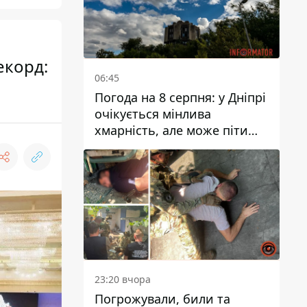
екорд:
06:45
Погода на 8 серпня: у Дніпрі
очікується мінлива
хмарність, але може піти
дощ
23:20 вчора
Погрожували, били та