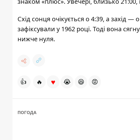
знаком «плюс». Увечері, близько 21:00,
Схід сонця очікується о 4:39, а захід —
зафіксували у 1962 році. Тоді вона сягн
нижче нуля.
♥
👍
🔥
😭
😆
😡
ПОГОДА