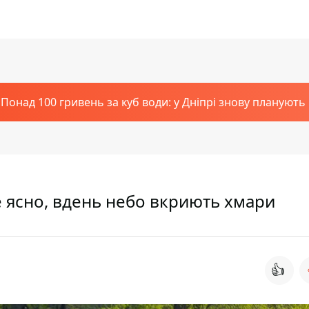
Понад 100 гривень за куб води: у Дніпрі знову планують
де ясно, вдень небо вкриють хмари
👍