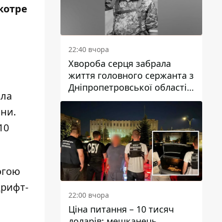
котре
22:40 вчора
Хвороба серця забрала
життя головного сержанта з
Дніпропетровської області
ала
Юрія Свистуна
ни.
10
рогою
дрифт-
22:00 вчора
Ціна питання – 10 тисяч
доларів: мешканець