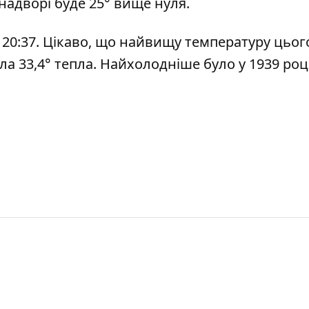
 надворі буде 25° вище нуля.
 о 20:37. Цікаво, що найвищу температуру цьог
ула 33,4° тепла. Найхолодніше було у 1939 роц