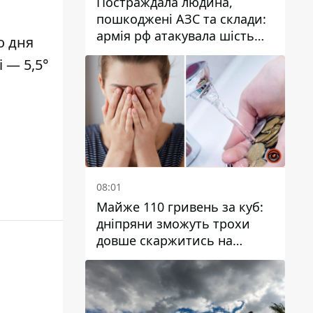
Постраждала людина,
пошкоджені АЗС та склади:
армія рф атакувала шість
о дня
районів Дніпропетровської
і — 5,5°
області
08:01
Майже 110 гривень за куб:
дніпряни зможуть трохи
довше скаржитись на
заплановані тарифи на воду
на 2027 рік