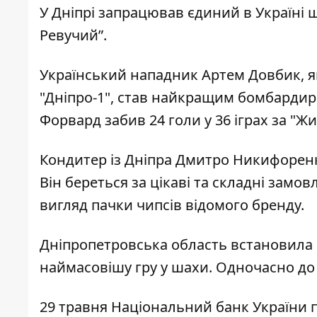
У Дніпрі
запрацював єдиний в Україні 
Ревучий”.
Український нападник Артем Довбик, як
"Дніпро-1",
став найкращим бомбардиро
Форвард забив 24 голи у 36 іграх за "Жи
Кондитер із Дніпра Дмитро Никифоренк
Він береться за цікаві та складні замов
вигляд пачки чипсів відомого бренду
.
Дніпропетровська область встановила н
наймасовішу гру у шахи
. Одночасно до
29 травня Національний банк України 