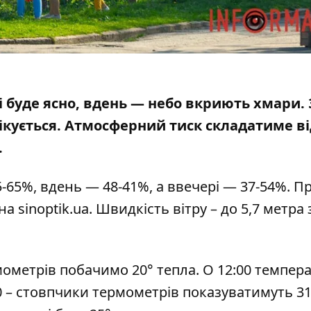
ці буде ясно, вдень — небо вкриють хмари. 
ікується. Атмосферний тиск складатиме ві
.
-65%, вдень — 48-41%, а ввечері — 37-54%. П
 на
sinoptik.ua
. Швидкість вітру – до 5,7 метра 
мометрів побачимо 20° тепла. О 12:00 темпер
0 – стовпчики термометрів показуватимуть 31°