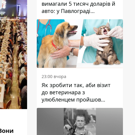
вимагали 5 тисяч доларів й
авто: у Павлограді
затримали двох чоловіків
23:00 вчора
Як зробити так, аби візит
до ветеринара з
улюбленцем пройшов
спокійно: прості поради
Вони