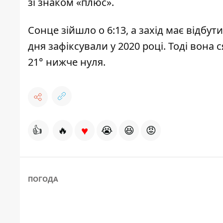
зі знаком «плюс».
Сонце зійшло о 6:13, а захід має відбу
дня зафіксували у 2020 році. Тоді вона 
21° нижче нуля.
♥
👍
🔥
😭
😆
😡
ПОГОДА