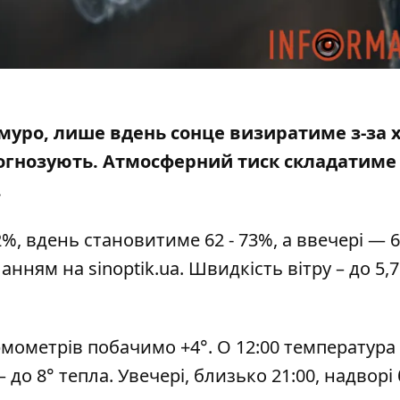
охмуро, лише вдень сонце визиратиме з-за 
огнозують. Атмосферний тиск складатиме 
.
2%, вдень становитиме 62 - 73%, а ввечері — 6
иланням на
sinoptik.ua
. Швидкість вітру – до 5,
рмометрів побачимо +4°. О 12:00 температура
 до 8° тепла. Увечері, близько 21:00, надворі 