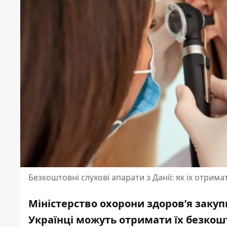
Безкоштовні слухові апарати з Данії: як їх отрима
Міністерство охорони здоров’я закупи
Українці можуть отримати їх безкошт