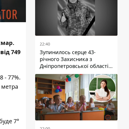
хмар.
22:40
від 749
Зупинилось серце 43-
річного Захисника з
Дніпропетровської області
Євгена Зінченка
8 - 77%.
7 метра
буде 7°
22:00