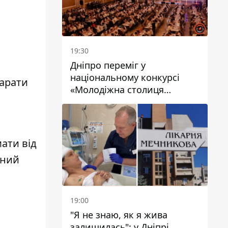
19:30
Дніпро переміг у
національному конкурсі
парати
«Молодіжна столиця
України – 2026»
мати від
чний
19:00
"Я не знаю, як я жива
залишилась": у Дніпрі