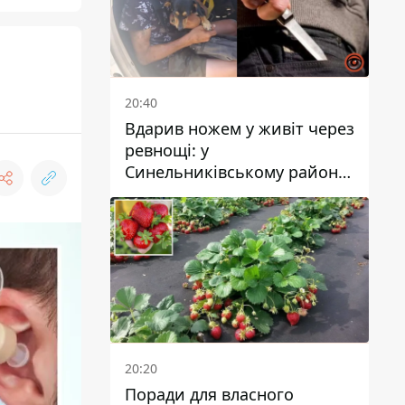
20:40
Вдарив ножем у живіт через
ревнощі: у
Синельниківському районі
затримали 49-річного
чоловіка за вбивство
20:20
Поради для власного