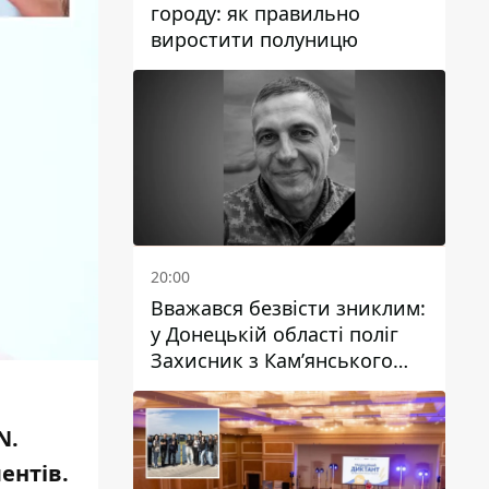
городу: як правильно
виростити полуницю
20:00
Вважався безвісти зниклим:
у Донецькій області поліг
Захисник з Кам’янського
Антон Красовський
N.
ентів.