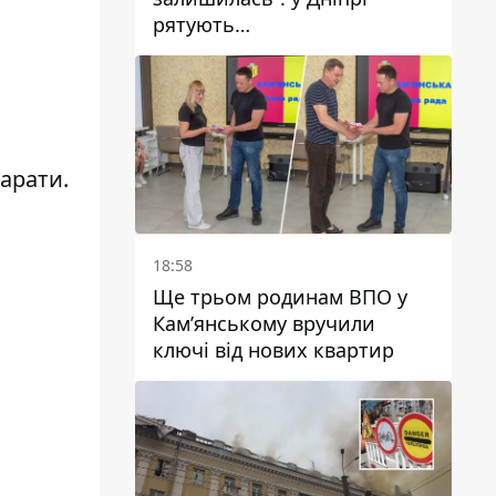
рятують
військовослужбовицю та
мати чотирьох дітей, яку
поранив КАБ
арати.
18:58
Ще трьом родинам ВПО у
Кам’янському вручили
ключі від нових квартир