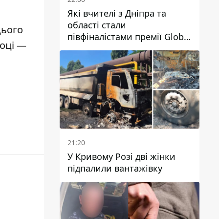
Які вчителі з Дніпра та
області стали
цього
півфіналістами премії Global
році —
Teacher Prize Ukraine 2026
21:20
У Кривому Розі дві жінки
підпалили вантажівку