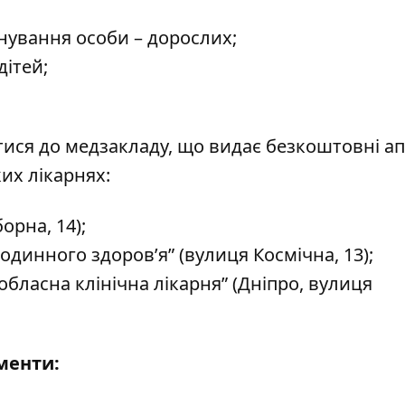
ування особи – дорослих;
дітей;
ися до медзакладу, що видає безкоштовні ап
их лікарнях:
орна, 14);
динного здоров’я” (вулиця Космічна, 13);
бласна клінічна лікарня” (Дніпро, вулиця
менти: