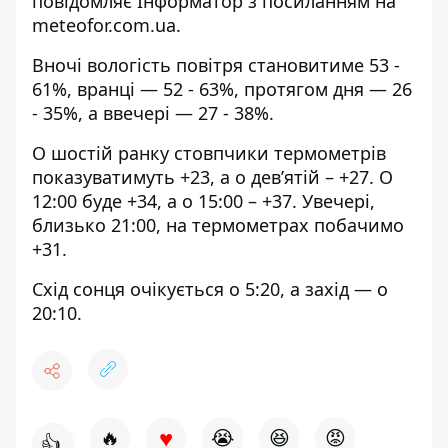
повідомляє Інформатор з
посиланням на
meteofor.com.ua
.
Вночі вологість повітря становитиме 53 -
61%, вранці — 52 - 63%, протягом дня — 26
- 35%, а ввечері — 27 - 38%.
О шостій ранку стовпчики термометрів
показуватимуть +23, а о дев’ятій – +27. О
12:00 буде +34, а о 15:00 – +37. Увечері,
близько 21:00, на термометрах побачимо
+31.
Схід сонця очікується о 5:20, а захід — о
20:10.
♥
🔥
😭
😆
😡
👍