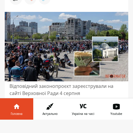
Відповідний законопроєкт зареєстрували на
сайті Верховної Ради 4 серпня
В Україні планують штрафувати водіїв
автівок та мотоциклів за надмірний
Головна
Актуально
Україна на часі
Youtube
шум від транспортних засобів.
Інформатор у
Відповідний законопроєкт
Завантажити