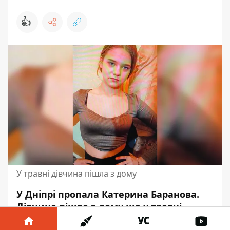
👍
У травні дівчина пішла з дому
У Дніпрі пропала Катерина Баранова.
Дівчина пішла з дому ще у травні,
однак 4 червня перестала відповідати