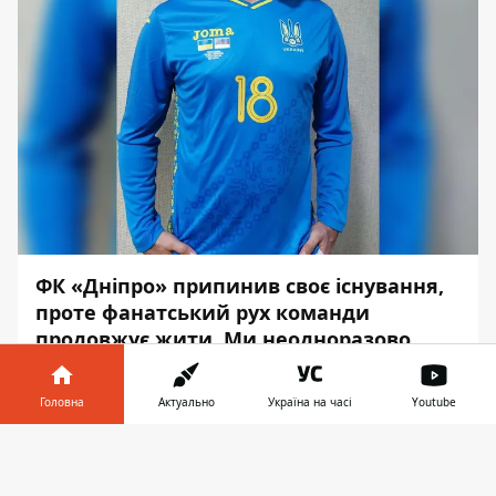
ФК «Дніпро» припинив своє існування,
проте фанатський рух команди
продовжує жити. Ми неодноразово
розповідали про аукціони та лотереї,
які проводять фани, аби допомогти
Головна
Актуально
Україна на часі
Youtube
українським бійцям. Настала черга ще
одного розіграшу.
Інформатор у
Завантажити
телефоні
👉
На цей раз на благодійну лотерею