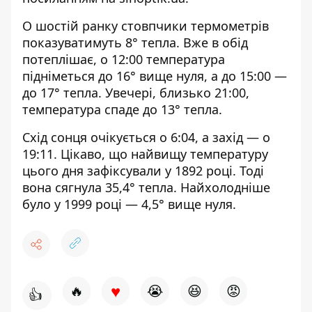
О шостій ранку стовпчики термометрів
показуватимуть 8° тепла. Вже в обід
потеплішає, о 12:00 температура
підніметься до 16° вище нуля, а до 15:00 —
до 17° тепла. Увечері, близько 21:00,
температура спаде до 13° тепла.
Схід сонця очікується о 6:04, а захід — о
19:11. Цікаво, що найвищу температуру
цього дня зафіксували у 1892 році. Тоді
вона сягнула 35,4° тепла. Найхолодніше
було у 1999 році — 4,5° вище нуля.
♥
🔥
😭
😆
😡
👍