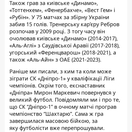
Також грав за київське «Динамо»,
«Тоттенхем», «Фенербахче», «Вест Гем» і
«Рубін». У 75 матчах за збірну України
забив 15 голів. Тренерську кар’єру Ребров
розпочав у 2009 році. З тогу часу
він
очолював київське «Динамо»
(2014-2017),
«Аль-Аглі» з Саудівської Аравії (2017-2018),
угорський «Ференцварош» (2018-2021), а
також «Аль-Айн» з ОАЕ (2021-2023).
Раніше ми писали,
з ким та коли може
зіграти СК «Дніпро-1»
у кваліфікації Ліги
чемпіонів. Окрім того, екснаставник
«Дніпра» Мирон
Маркевич повернувся у
великий футбол
. Повідомляли ми і про те,
що СК “Дніпро-1”
в очному матчі програв
чемпіонство
“Шахтарю”. Сама ж гра
завершилася масовою бійкою, за
яку
футболісти вже перепрошували
.