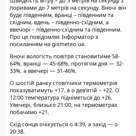
Швидкість вітру – до 3 метрів на секунду з
поривами до 7 метрів на секунду. Вночі він
буде південним, вранці – південним та
східним, вдень – південно-східним, а
ввечорі – південно-східним та південним.
Про це повідомляє Інформатор з
посиланням на
gismeteo.ua
.
Вночі вологість повітря становитиме 58-
64%, вранці — 45-68%, протягом дня — 32-
33%, а ввечері — 31-46%.
О шостій ранку стовпчики термометрів
показуватимуть +17, а о дев’ятій – +22. О
12:00 температура підніметься до +26.
Увечері, близько 21:00, на термометрах
побачимо +21.
Схід сонця очікується о 4:39, а захід — о
20:38.