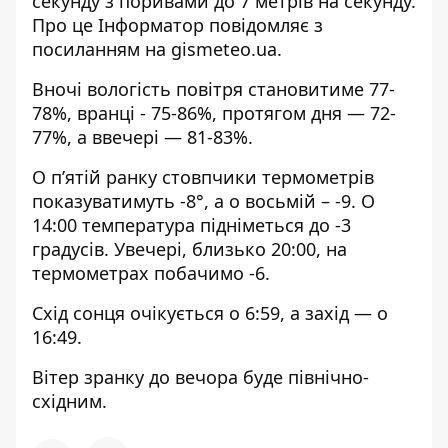
секунду з поривами до 7 метрів на секунду.
Про це Інформатор повідомляє з
посиланням на
gismeteo.ua
.
Вночі вологість повітря становитиме 77-
78%, вранці - 75-86%, протягом дня — 72-
77%, а ввечері — 81-83%.
О п’ятій ранку стовпчики термометрів
показуватимуть -8°, а о восьмій – -9. О
14:00 температура підніметься до -3
градусів. Увечері, близько 20:00, на
термометрах побачимо -6.
Схід сонця очікується о 6:59, а захід — о
16:49.
Вітер зранку до вечора буде північно-
східним.