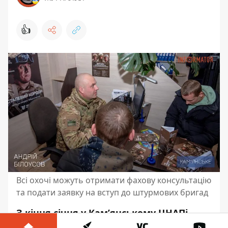
👍
Всі охочі можуть отримати фахову консультацію
та подати заявку на вступ до штурмових бригад
З кінця січня у Кам’янському ЦНАПі
присутні представники Нацгвардії,