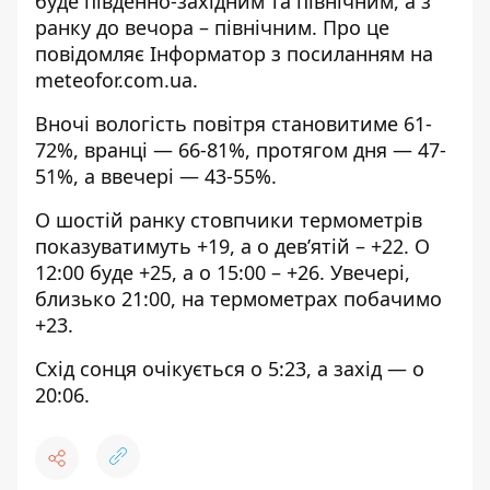
буде південно-західним та північним, а з
ранку до вечора – північним. Про це
повідомляє Інформатор з посиланням на
meteofor.com.ua.
Вночі вологість повітря становитиме 61-
72%, вранці — 66-81%, протягом дня — 47-
51%, а ввечері — 43-55%.
О шостій ранку стовпчики термометрів
показуватимуть +19, а о дев’ятій – +22. О
12:00 буде +25, а о 15:00 – +26. Увечері,
близько 21:00, на термометрах побачимо
+23.
Схід сонця очікується о 5:23, а захід — о
20:06.