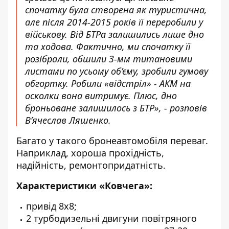
спочатку була створена як туристична,
але після 2014-2015 років її переробили у
військову. Від БТРа залишились лише дно
та ходова. Фактично, ми спочатку її
розібрали, обшили 3-мм титановими
листами по усьому об’єму, зробили гумову
обгортку. Робили «відстріл» - АКМ на
осколки вона витримує. Плюс, дно
броньоване залишилось з БТР», - розповів
В’ячеслав Ляшенко.
Багато у такого бронеавтомобіля переваг.
Наприклад, хороша прохідність,
надійність, ремонтопридатність.
Характеристики «Ковчега»:
привід 8х8;
2 турбодизельні двигуни повітряного