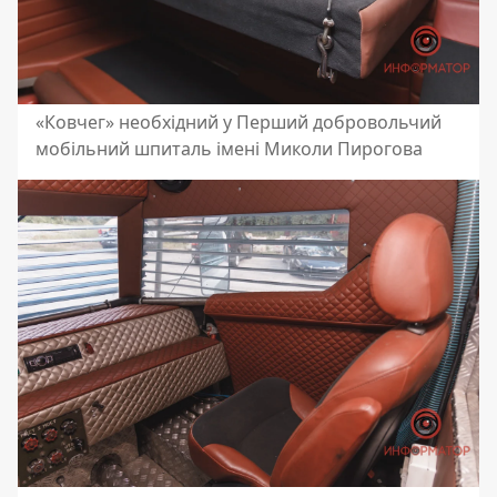
«Ковчег» необхідний у Перший добровольчий
мобільний шпиталь імені Миколи Пирогова