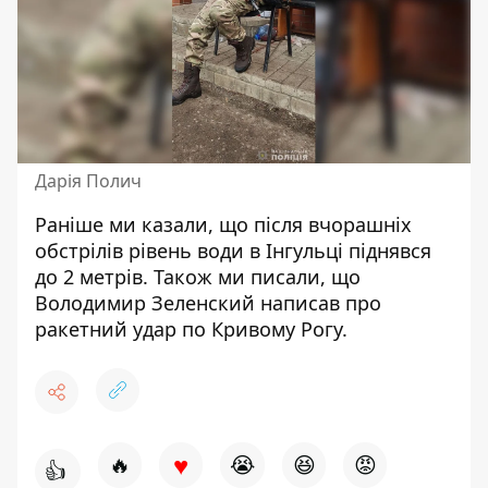
Дарія Полич
Раніше ми казали, що після вчорашніх
обстрілів
рівень води в Інгульці піднявся
до 2 метрів.
Також ми писали, що
Володимир Зеленский написав про
ракетний удар
по Кривому Рогу.
♥
🔥
😭
😆
😡
👍