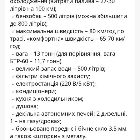
охолодження (витрати палива – 27-30
літрів на 100 км);
бензобак – 500 літрів (можна збільшити
до 800 літрів);
максимальна швидкість – 80 км/год по
трасі, «комфортна» швидкість – 65-70 км/
год;
вага – 13 тонн (для порівняння, вага
БТР-60 – 11,7 тонн)
великий запас води – 500 літрів;
фільтри хімічного захисту;
електростанція (220 В/5 кВт);
кондиціонери;
кухня з холодильником;
душова;
декілька автономних печей: 2 дизельні,
1 – на газу/дровах;
броньоване переднє і бічне скло 3,5 мм,
а також «шторки» з металу.