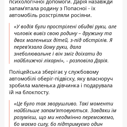
психологічної допомоги. Дарія назавжди
запам’ятала родину з Попасної - їх
автомобіль розстріляли росіяни.
«У водія були прострілені обидві руки, але
чоловік вивіз свою родину – дружину та
двох маленьких дітей, з-під обстрілів. Я
перев’язала йому руки, дала
знеболювальне і він зміг доїхати до
найближчої лікарні», - розповіла Дарія.
Поліцейська зберігає у службовому
автомобілі оберіг-підвіску, яку власноруч
зробила маленька дівчинка і подарувала
їй на блокпосту.
«Це було так зворушливо. Такі моменти
найбільше запам’ятовуються. Завдяки їм
розумієш, що ми неодмінно переможемо,
бо маємо силу, бо підтримуємо один