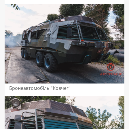
Бронеавтомобіль "Ковчег"