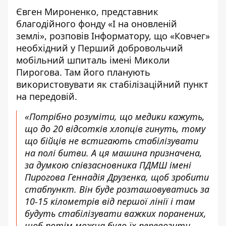
Євген Мироненко, представник
благодійного фонду «І на оновленій
землі», розповів Інформатору, що «Ковчег»
необхідний у Перший добровольчий
мобільний шпиталь імені Миколи
Пирогова. Там його планують
використовувати як стабілізаційний пункт
на передовій.
«Потрібно розуміти, що медики кажуть,
що до 20 відсотків хлопців гинуть, тому
що бійців не встигають стабілізувати
на полі битви. А ця машина призначена,
за думкою співзасновника ПДМШ імені
Пирогова Геннадія Друзенка, щоб зробити
стабпункт. Він буде розташовуватись за
10-15 кілометрів від першої лінії і там
будуть стабілізувати важких поранених,
щоб потім можна було їх перевозити