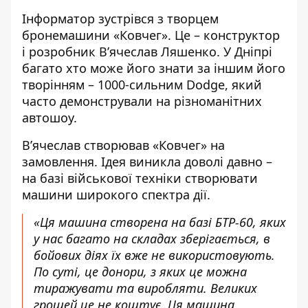
Інформатор зустрівся з творцем
бронемашини «Ковчег». Це – конструктор
і розробник В’ячеслав Ляшенко. У Дніпрі
багато хто може його знати за іншим його
творінням – 1000-сильним Dodge, який
часто демонстрували на різноманітних
автошоу.
В’ячеслав створював «Ковчег» на
замовлення. Ідея виникла доволі давно –
на базі військової техніки створювати
машини широкого спектра дії.
«Ця машина створена на базі БТР-60, яких
у нас багато на складах зберігається, в
бойових діях їх вже не використовують.
По суті, це донори, з яких це можна
тиражувати та виробляти. Великих
грошей це не коштує. Ця машина