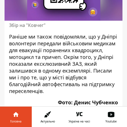
Збір на "Ковчег"
Раніше ми також повідомляли, що у Дніпрі
волонтери
передали військовим медикам
для евакуації поранених квадроцикл,
мотоцикл та причеп. Окрім того, у Дніпрі
показали
ексклюзивний ЗАЗ
, який
залишився в одному екземплярі. Писали
ми і про те, що у місті
відбувся
благодійний автофестиваль
на підтримку
переселенців.
Фото: Денис Чубченко
Відео: Максим Якушев
Головна
Актуально
Україна на часі
Youtube