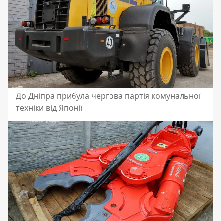
До Дніпра прибула чергова партія комунальної
техніки від Японії