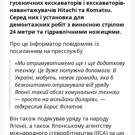
гусеничних екскаваторів і екскаваторів-
навантажувачів Hitachi та Komatsu.
Серед них і установка для
демонтажних робіт з виносною стрілою
24 метри та гідравлічними ножицями.
Про це Інформатор повідомляє із
посиланням на пресслужбу
«Ми отримуватимемо ще і ще додаткову
техніку. Це дуже потужна допомога. В
Україні, мабуть, немає громади, яка б
безкоштовно отримувала від уряду
Японії такий обсяг комунальної техніки
— просто на мільйони доларів», —
підкреслив Борис Філатов.
Він також подякував уряду та народу
Японії, а також Японському агентству
міжнародного співробітництва (JICA) за цю