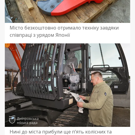
Місто безкоштовно отримало техніку завдяки
співпраці з урядом Японії
Нині до міста прибули ще пʼять колісних та