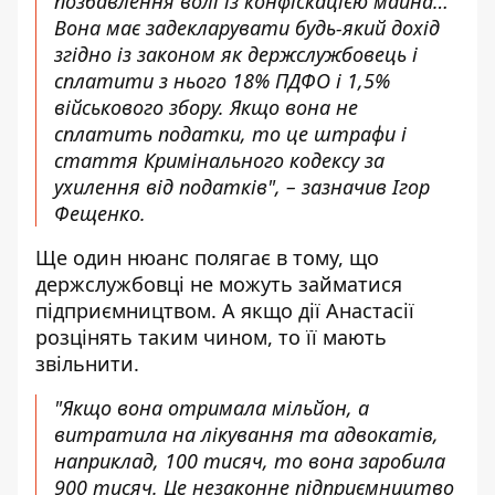
позбавлення волі із конфіскацією майна…
Вона має задекларувати будь-який дохід
згідно із законом як держслужбовець і
сплатити з нього 18% ПДФО і 1,5%
військового збору. Якщо вона не
сплатить податки, то це штрафи і
стаття Кримінального кодексу за
ухилення від податків", – зазначив Ігор
Фещенко.
Ще один нюанс полягає в тому, що
держслужбовці не можуть займатися
підприємництвом. А якщо дії Анастасії
розцінять таким чином, то її мають
звільнити.
"Якщо вона отримала мільйон, а
витратила на лікування та адвокатів,
наприклад, 100 тисяч, то вона заробила
900 тисяч. Це незаконне підприємництво