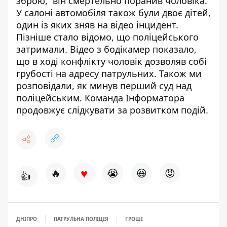
зброю
, він смертельно поранив чоловіка.
У салоні автомобіля також були двоє дітей,
один із яких зняв на відео інцидент.
Пізніше стало відомо, що поліцейського
затримали.
Відео з бодікамер показало
,
що в ході конфлікту чоловік дозволяв собі
грубості на адресу патрульних. Також ми
розповідали, як минув
перший суд над
поліцейським
. Команда Інформатора
продовжує слідкувати за розвитком подій.
♥
🔥
😭
😆
😡
👍
ДНІПРО
ПАТРУЛЬНА ПОЛІЦІЯ
ГРОШІ