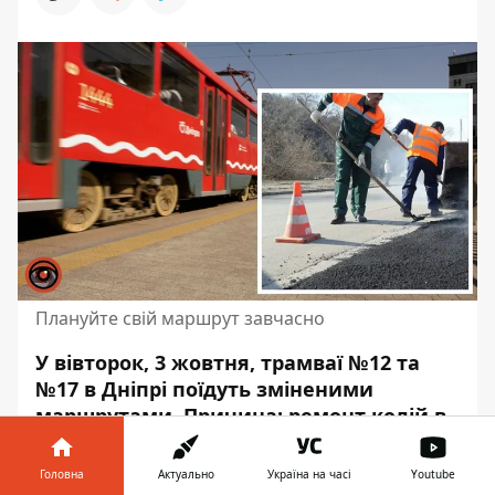
Плануйте свій маршрут завчасно
У вівторок, 3 жовтня, трамваї №12 та
№17 в Дніпрі поїдуть зміненими
маршрутами. Причина:
ремонт колій в
районі перехрестя
вулиці Княгині
Ольги та площі Десантників.
Головна
Актуально
Україна на часі
Youtube