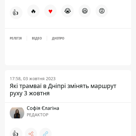
♥
🔥
😭
😆
😡
👍
РЕЛІГІЯ
ВІДЕО
ДНІПРО
17:58, 03 жовтня 2023
Які трамваї в Дніпрі змінять маршрут
руху 3 жовтня
Софія Єлагіна
РЕДАКТОР
👍