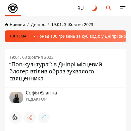
RU
Новини
Дніпро
19:01, 3 Жовтня 2023
Понад 100 гривень за куб води: у Дніпрі знов
ТОПТЕМА:
19:01, 03 жовтня 2023
“Поп-культура”: в Дніпрі місцевий
блогер втілив образ зухвалого
священника
Софія Єлагіна
РЕДАКТОР
👍