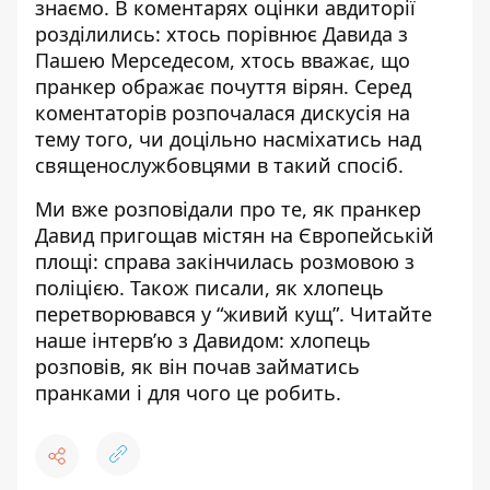
знаємо. В коментарях оцінки авдиторії
розділились: хтось порівнює Давида з
Пашею Мерседесом, хтось вважає, що
пранкер ображає почуття вірян. Серед
коментаторів розпочалася дискусія на
тему того, чи доцільно насміхатись над
священослужбовцями в такий спосіб.
Ми вже розповідали про те, як
пранкер
Давид пригощав містян на Європейській
площі
: справа закінчилась розмовою з
поліцією. Також писали, як
хлопець
перетворювався у “живий кущ”
. Читайте
наше інтерв’ю з Давидом: хлопець
розповів,
як він почав займатись
пранками і для чого це робить
.