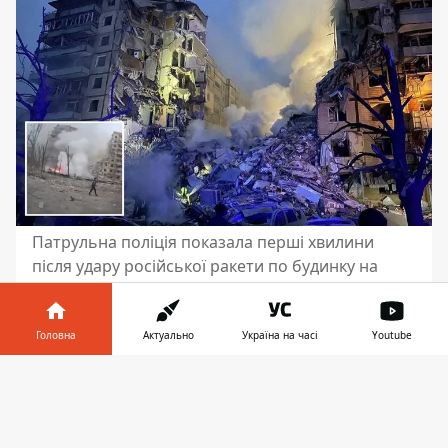
Патрульна поліція показала перші хвилини
після удару російської ракети по будинку на
Набережній Перемоги, 118
14 січня – трагічна дата для Дніпра.
Головна
Актуально
Україна на часі
Youtube
Цього дня у 2023 році росіяни вдарили
Інформатор у
ракетою Х-22 по житловій
Завантажити
телефоні
👉
багатоповерхівці за адресою
Набережна Перемоги, 118. Тепер, у 2025