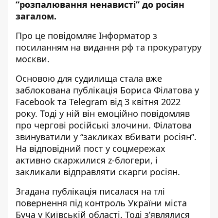
“розпалювання ненависті” до росіян
загалом.
Про це повідомляє Інформатор з
посиланням на видання рф та
прокуратуру
москви
.
Основою для судилища стала вже
заблокована публікація Бориса Філатова у
Facebook та Telegram від 3 квітня 2022
року. Тоді у ній він емоційно повідомляв
про чергові російські злочини. Філатова
звинуватили у “закликах вбивати росіян”.
На відповідний пост у соцмережах
активно скаржилися z-блогери, і
закликали відправляти скарги росіян.
Згадана публікація писалася на тлі
повернення під контроль України міста
Буча у Київській області. Тоді з’являлися