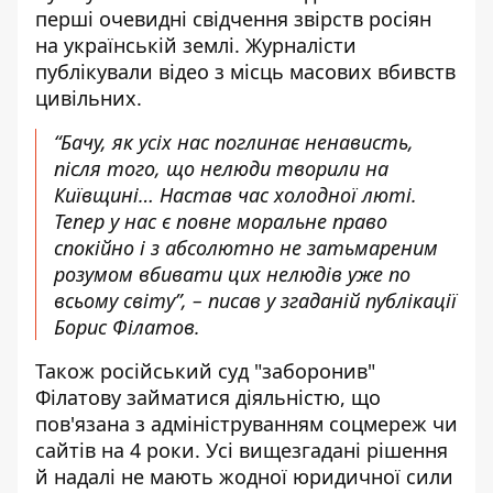
перші очевидні свідчення звірств росіян
на українській землі. Журналісти
публікували відео з місць масових вбивств
цивільних.
“Бачу, як усіх нас поглинає ненависть,
після того, що нелюди творили на
Київщині… Настав час холодної люті.
Тепер у нас є повне моральне право
спокійно і з абсолютно не затьмареним
розумом вбивати цих нелюдів уже по
всьому світу”, – писав у згаданій публікації
Борис Філатов.
Також російський суд "заборонив"
Філатову займатися діяльністю, що
пов'язана з адмініструванням соцмереж чи
сайтів на 4 роки. Усі вищезгадані рішення
й надалі не мають жодної юридичної сили