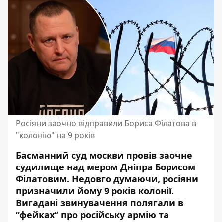
Росіяни заочно відправили Бориса Філатова в
"колонію" на 9 років
Басманний суд москви провів заочне
судилище над мером Дніпра Борисом
Філатовим. Недовго думаючи, росіяни
призначили йому 9 років колонії.
Вигадані звинувачення полягали в
“фейках” про російську армію та