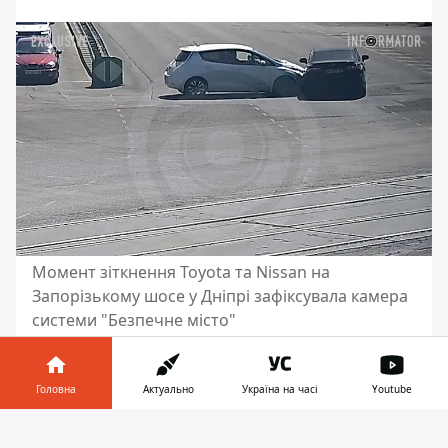
Момент зіткнення Toyota та Nissan на
Запорізькому шосе у Дніпрі зафіксувала камера
системи "Безпечне місто"
У середу, 20 серпня, у Дніпрі на
перехресті проспекту Богдана
Головна
Актуально
Україна на часі
Youtube
Хмельницького та Запорізького шосе
Інформатор у
сталася аварія. Там зіткнулися Toyota та
Завантажити