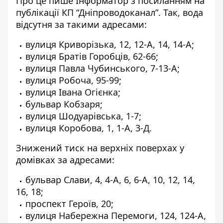
Про це пише Інформатор з посиланням
на
публікації КП “Дніпроводоканал”
. Так, вода
відсутня за такими адресами:
вулиця Криворізька, 12, 12-А, 14, 14-А;
вулиця Братів Горобців, 62-66;
вулиця Павла Чубинського, 7-13-А;
вулиця Робоча, 95-99;
вулиця Івана Огієнка;
бульвар Кобзаря;
вулиця Шодуарівська, 1-7;
вулиця Коробова, 1, 1-А, 3-Д.
Знижений тиск на верхніх поверхах у
домівках за адресами:
бульвар Слави, 4, 4-А, 6, 6-А, 10, 12, 14,
16, 18;
проспект Героїв, 20;
вулиця Набережна Перемоги, 124, 124-А,