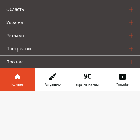
Область
Україна
Реклама
Пресрелізи
Про нас
Головна
Актуально
Україна на часі
Youtube
Інформатор у
Завантажити
телефоні
👉
Інформатор проекти
Інформатор Україна
Інформатор Київ
Інформатор Авто
© 2016-2026 Informator