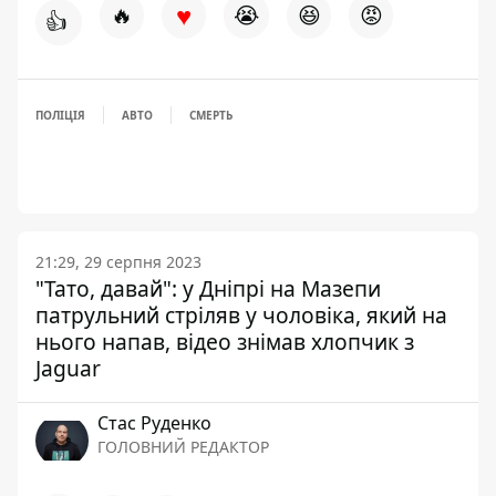
♥
🔥
😭
😆
😡
👍
ПОЛІЦІЯ
АВТО
СМЕРТЬ
21:29, 29 серпня 2023
"Тато, давай": у Дніпрі на Мазепи
патрульний стріляв у чоловіка, який на
нього напав, відео знімав хлопчик з
Jaguar
Стас Руденко
ГОЛОВНИЙ РЕДАКТОР