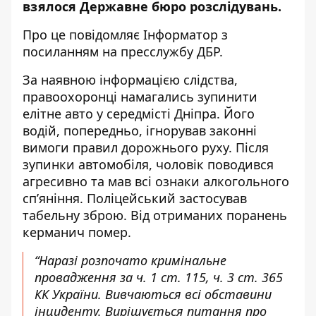
взялося Державне бюро розслідувань
.
Про це повідомляє Інформатор з
посиланням на пресслужбу ДБР
.
За наявною інформацією слідства,
правоохоронці намагались зупинити
елітне авто у середмісті Дніпра. Його
водій, попередньо, ігнорував законні
вимоги правил дорожнього руху. Після
зупинки автомобіля, чоловік поводився
агресивно та мав всі ознаки алкогольного
сп’яніння. Поліцейський застосував
табельну зброю. Від отриманих поранень
керманич помер.
“Наразі розпочато кримінальне
провадження за ч. 1 ст. 115, ч. 3 ст. 365
КК України. Вивчаються всі обставини
інциденту. Вирішується питання про