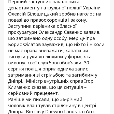
Перший заступник начальника
департаменту патрульної поліції України
Олексій Білошицький
зробив наголос на
повазі до правоохоронців і закону
.
Заступник керівника обласної
прокуратури Олександр Савенко заявив,
що
затримано одну особу
. Мер Дніпра
Борис Філатов зауважив,
що ніхто і ніколи
не має права зневажати, хапати чи
тягнути руки до людини у формі, яка
виконує свої службові обов’язки
. 30
серпня
поліція оприлюднила запис
затримання зі стрільбою та загиблим у
Дніпрі
. Міністр внутрішніх справ Ігор
Клименко сказав, що
ця ситуація –
серйозний прецедент
.
Раніше ми писали, що 36-річний
чоловік
влаштував стрілянину в центрі
Дніпра
. Він сів у Daewoo Lanos та
п’ять