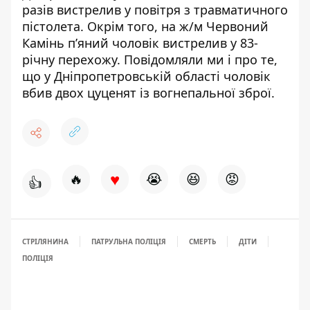
разів вистрелив у повітря
з травматичного
пістолета. Окрім того, на ж/м Червоний
Камінь п’яний
чоловік вистрелив у 83-
річну перехожу
. Повідомляли ми і про те,
що у Дніпропетровській області
чоловік
вбив двох цуценят
із вогнепальної зброї.
♥
🔥
😭
😆
😡
👍
СТРІЛЯНИНА
ПАТРУЛЬНА ПОЛІЦІЯ
СМЕРТЬ
ДІТИ
ПОЛІЦІЯ