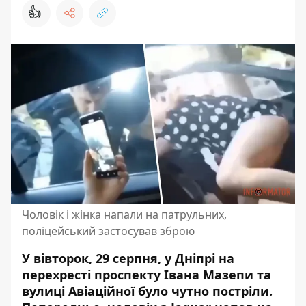
👍
Чоловік і жінка напали на патрульних,
поліцейський застосував зброю
У вівторок, 29 серпня, у Дніпрі на
перехресті проспекту Івана Мазепи та
вулиці Авіаційної було чутно постріли.