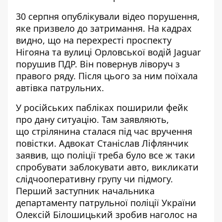
30 серпня
опублікували відео порушення,
яке призвело до затримання
. На кадрах
видно, що на перехресті проспекту
Нігояна та вулиці Орловської водій Jaguar
порушив ПДР. Він повернув ліворуч з
правого ряду. Після цього за ним поїхала
автівка патрульних.
У російських пабліках поширили фейк
про дану ситуацію. Там заявляють,
що
стрілянина сталася під час вручення
повістки
. Адвокат Станіслав Ліфлянчик
заявив, що
поліції треба було все ж таки
спробувати заблокувати авто, викликати
слідчооперативну групу чи підмогу
.
Перший заступник начальника
департаменту патрульної поліції України
Олексій Білошицький
зробив наголос на