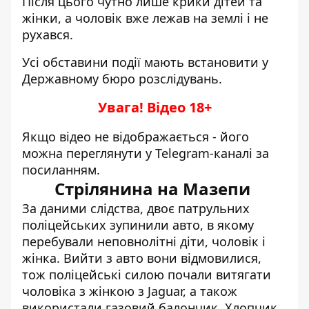
Після цього чутно лише крики дітей та
жінки, а чоловік вже лежав на землі і не
рухався.
Усі обставини події мають встановити у
Державному бюро розслідувань
.
Увага! Відео 18+
Якщо відео не відображається - його
можна
переглянути у Telegram-каналі за
посиланням
.
Стрілянина на Мазепи
За даними слідства, двоє патрульних
поліцейських зупинили авто, в якому
перебували неповнолітні діти, чоловік і
жінка. Вийти з авто вони відмовилися,
тож поліцейські силою почали витягати
чоловіка з жінкою з Jaguar, а також
використали газовий балончик. Хлопчик