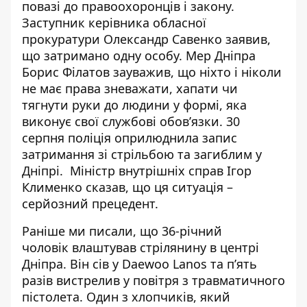
повазі до правоохоронців і закону
.
Заступник керівника обласної
прокуратури Олександр Савенко заявив,
що
затримано одну особу
. Мер Дніпра
Борис Філатов зауважив,
що ніхто і ніколи
не має права зневажати, хапати чи
тягнути руки до людини у формі, яка
виконує свої службові обов’язки
. 30
серпня
поліція оприлюднила запис
затримання зі стрільбою та загиблим у
Дніпрі
. Міністр внутрішніх справ Ігор
Клименко сказав, що
ця ситуація –
серйозний прецедент
.
Раніше ми писали, що 36-річний
чоловік
влаштував стрілянину в центрі
Дніпра
. Він сів у Daewoo Lanos та
п’ять
разів вистрелив у повітря
з травматичного
пістолета. Один з хлопчиків, який