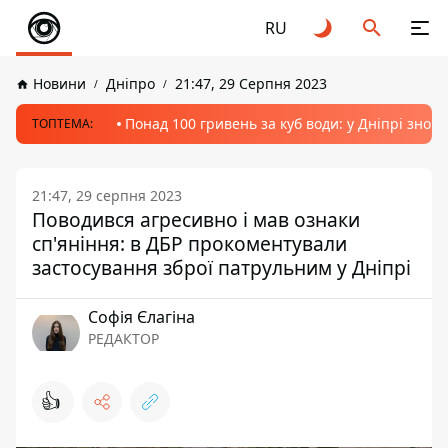
RU
Новини
Дніпро
21:47, 29 Серпня 2023
Понад 100 гривень за куб води: у Дніпрі знов
ТОПТЕМА:
21:47, 29 серпня 2023
Поводився агресивно і мав ознаки
сп'яніння: в ДБР прокоментували
застосування зброї патрульним у Дніпрі
Софія Єлагіна
РЕДАКТОР
👍