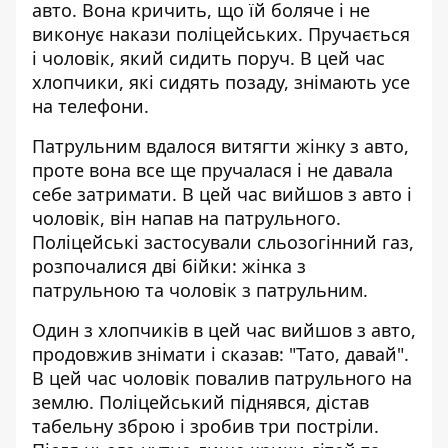
авто. Вона кричить, що їй боляче і не
виконує накази поліцейських. Пручається
і чоловік, який сидить поруч. В цей час
хлопчики, які сидять позаду, знімають усе
на телефони.
Патрульним вдалося витягти жінку з авто,
проте вона все ще пручалася і не давала
себе затримати. В цей час вийшов з авто і
чоловік, він напав на патрульного.
Поліцейські застосували сльозогінний газ,
розпочалися дві бійки: жінка з
патрульною та чоловік з патрульним.
Один з хлопчиків в цей час вийшов з авто,
продовжив знімати і сказав: "Тато, давай".
В цей час чоловік повалив патрульного на
землю. Поліцейський піднявся, дістав
табельну зброю і зробив три постріли.