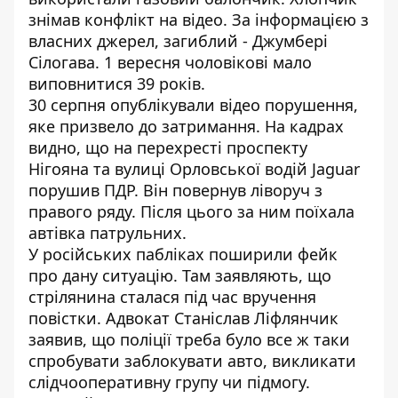
знімав конфлікт на відео
. За інформацією з
власних джерел,
загиблий - Джумбері
Сілогава
. 1 вересня чоловікові мало
виповнитися 39 років.
30 серпня
опублікували відео порушення,
яке призвело до затримання
. На кадрах
видно, що на перехресті проспекту
Нігояна та вулиці Орловської водій Jaguar
порушив ПДР. Він повернув ліворуч з
правого ряду. Після цього за ним поїхала
автівка патрульних.
У російських пабліках поширили фейк
про дану ситуацію. Там заявляють, що
стрілянина сталася під час вручення
повістки
. Адвокат Станіслав Ліфлянчик
заявив, що
поліції треба було все ж таки
спробувати заблокувати авто, викликати
слідчооперативну групу чи підмогу
.