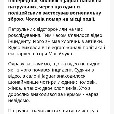
Попередньо, чоловік з Jaguar
напав на
патрульних, через що один із
поліцейських застосував вогнепальну
зброю
. Чоловік помер на місці події.
Патрульних відсторонили на час
розслідування. Тим часом з'явилося відео
інциденту. Його знімав хлопчик з автівки.
Відео виклали в Telegram-каналі політика і
екснардепа Ігоря Мосійчука.
Одразу зазначимо, що на відео не видно,
як і з чого почався інцидент. Судячи з
відео, в салоні Jaguar знаходилося
щонайменше чотири людини: чоловік,
жінка, а також двоє хлопчиків. Хто з
дорослих знаходився за кермом - наразі
невідомо.
Патрульні намагаються витягти жінку з