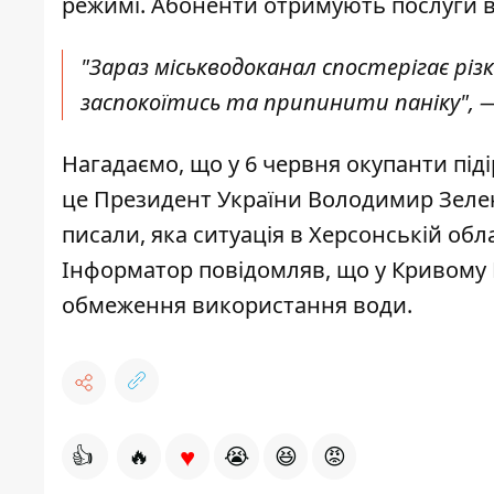
режимі.
Абоненти отримують послуги
в
"Зараз міськводоканал спостерігає рі
заспокоїтись та припинити паніку", —
Нагадаємо, що у 6 червня окупанти
під
це Президент України Володимир Зелен
писали, яка ситуація в Херсонській обл
Інформатор повідомляв, що у Кривому Р
обмеження використання води
.
♥
👍
🔥
😭
😆
😡