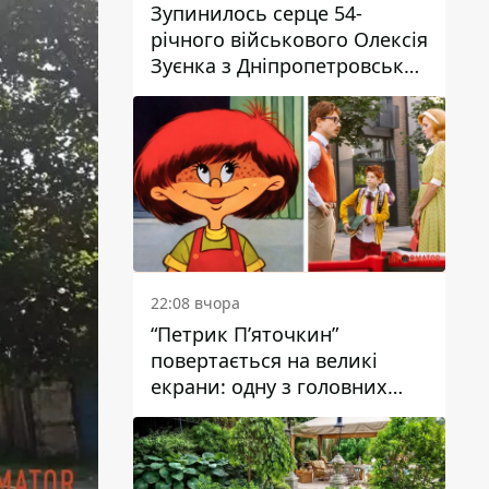
Зупинилось серце 54-
річного військового Олексія
Зуєнка з Дніпропетровської
області
22:08 вчора
“Петрик П’яточкин”
повертається на великі
екрани: одну з головних
ролей зіграє 9-річний
дніпрянин Олександр
Войтеховський