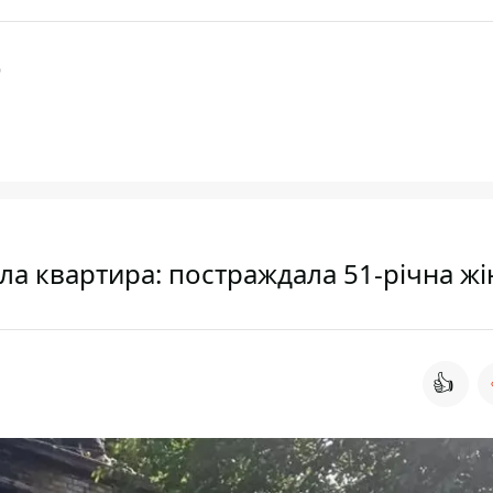
О
іла квартира: постраждала 51-річна жі
👍