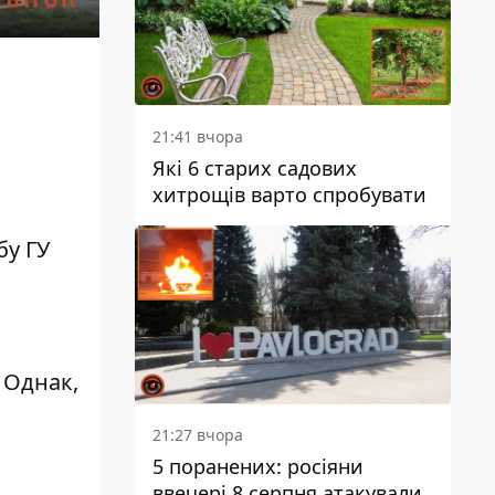
21:41 вчора
Які 6 старих садових
хитрощів варто спробувати
бу ГУ
 Однак,
21:27 вчора
5 поранених: росіяни
ввечері 8 серпня атакували