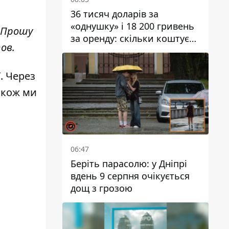
36 тисяч доларів за
«однушку» і 18 200 гривень
. Прошу
за оренду: скільки коштує
тов.
житло у Дніпропетровської
області
ї
. Через
акож ми
06:47
Беріть парасолю: у Дніпрі
вдень 9 серпня очікується
дощ з грозою