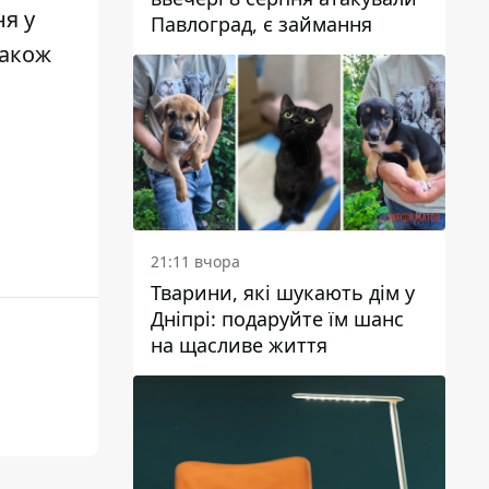
ня у
Павлоград, є займання
Також
21:11 вчора
Тварини, які шукають дім у
Дніпрі: подаруйте їм шанс
на щасливе життя