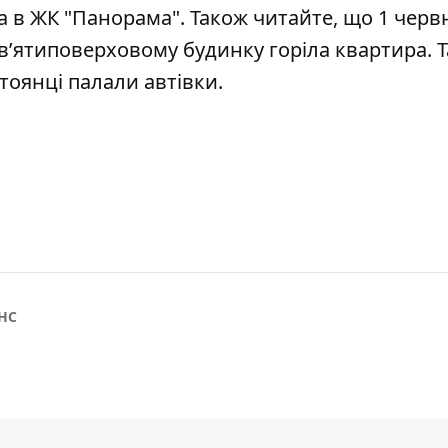
 в ЖК "Панорама"
.
Також читайте, що 1 черв
в’ятиповерховому будинку горіла квартира
. 
стоянці палали автівки
.
НС