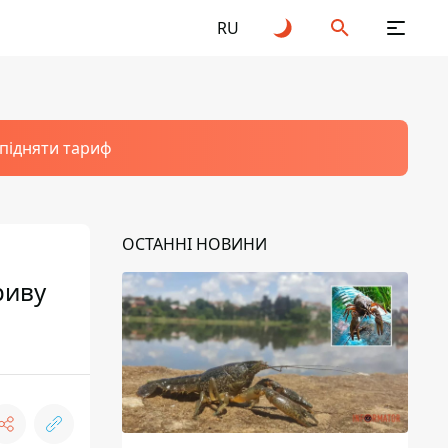
RU
 підняти тариф
ОСТАННІ НОВИНИ
риву