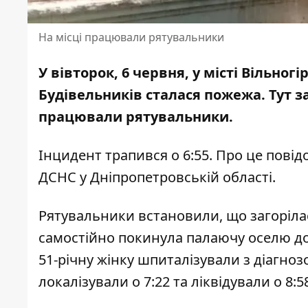
На місці працювали рятувальники
У вівторок, 6 червня, у місті Вільног
Будівельників сталася пожежа.
Тут з
працювали рятувальники.
Інцидент трапився о 6:55.
Про це повід
ДСНС у Дніпропетровській області
.
Рятувальники встановили, що загоріла
самостійно покинула палаючу оселю до
51-річну жінку шпиталізували з діагно
локалізували о 7:22 та ліквідували о 8:5