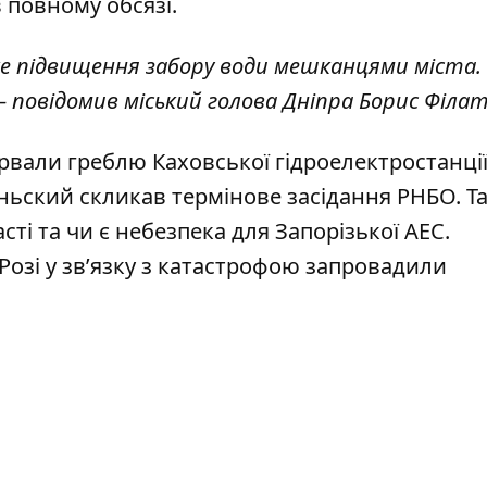
 повному обсязі.
зке підвищення забору води мешканцями міста
 повідомив міський голова Дніпра Борис Філа
ірвали греблю Каховської гідроелектростанці
ьский скликав термінове засідання РНБО. Т
асті та
чи є небезпека для Запорізької АЕС
.
озі у зв’язку з катастрофою
запровадили