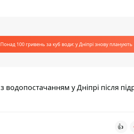
Понад 100 гривень за куб води: у Дніпрі знову планують
 з водопостачанням у Дніпрі після під
👍