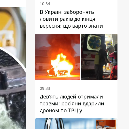
10:34
В Україні заборонять
ловити раків до кінця
вересня: що варто знати
09:33
Дев’ять людей отримали
травми: росіяни вдарили
дроном по ТРЦ у
Павлограді, чи
працюватиме заклад надалі