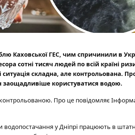
еблю Каховської ГЕС, чим спричинили в Укр
ресора
сотні тисяч людей по всій країні ри
 ситуація складна, але контрольована. Пр
н
заощадливіше користуватися водою
.
 контрольованою. Про це повідомляє Інформа
.
кти водопостачання у Дніпрі працюють в штат