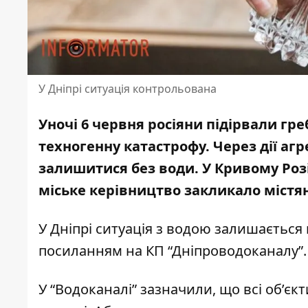
У Дніпрі ситуація контрольована
Уночі 6 червня росіяни підірвали гр
техногенну катастрофу.
Через дії аг
залишитися без води. У Кривому Розі
міське керівництво закликало містя
У Дніпрі ситуація з водою залишається
посиланням на КП “Дніпроводоканалу”
У “Водоканалі” зазначили, що всі об’є