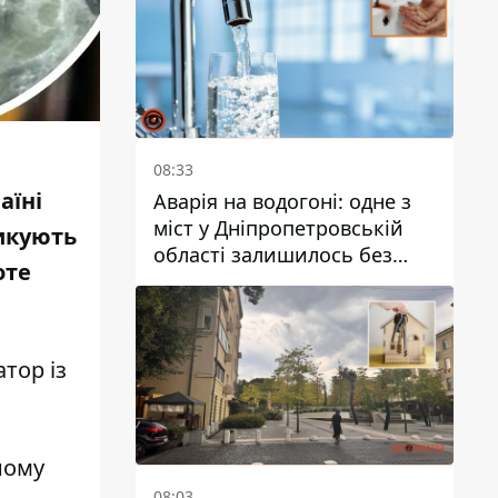
08:33
аїні
Аварія на водогоні: одне з
міст у Дніпропетровській
зикують
області залишилось без
оте
води
тор із
ному
08:03