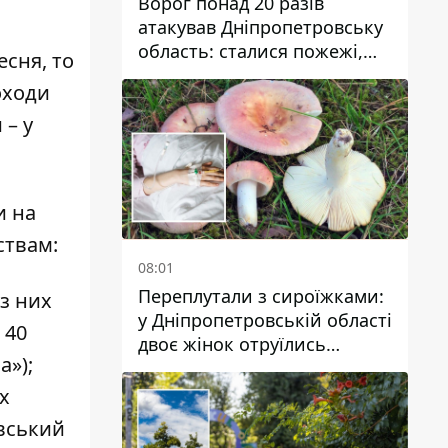
Ворог понад 20 разів
атакував Дніпропетровську
область: сталися пожежі,
есня
, то
постраждали будинки,
оходи
інфраструктура та авто
 – у
и на
ствам:
08:01
Переплутали з сироїжками:
(з них
у Дніпропетровській області
 40
двоє жінок отруїлись
а»);
грибами
х
овський