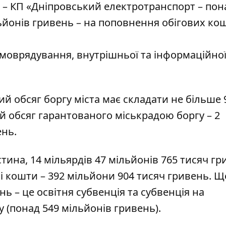
 – КП «Дніпровський електротранспорт – пон
ьйонів гривень – на поповнення обігових ко
амоврядування, внутрішньої та інформаційно
ий обсяг боргу міста має складати не більше 
й обсяг гарантованого міськрадою боргу – 2
ень.
тина, 14 мільярдів 47 мільйонів 765 тисяч гр
 кошти – 392 мільйони 904 тисяч гривень. Щ
нь – це освітня субвенція та
субвенція на
у
(понад 549 мільйонів гривень).