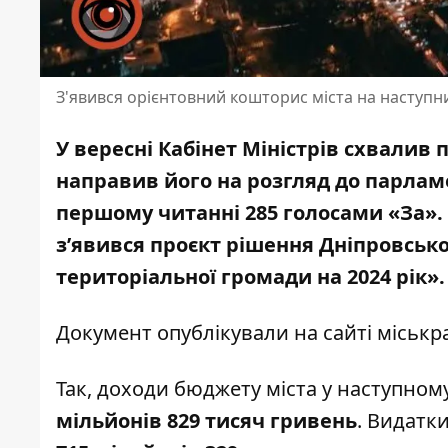
З'явився орієнтовний кошторис міста на наступни
У вересні Кабінет Міністрів схвалив 
направив його на розгляд до парлам
першому читанні
285 голосами «За».
з’явився проєкт рішення Дніпровсько
територіальної громади на 2024 рік».
Документ
опублікували на сайті міськр
Так, доходи бюджету міста у наступному
мільйонів 829 тисяч гривень
. Видатк