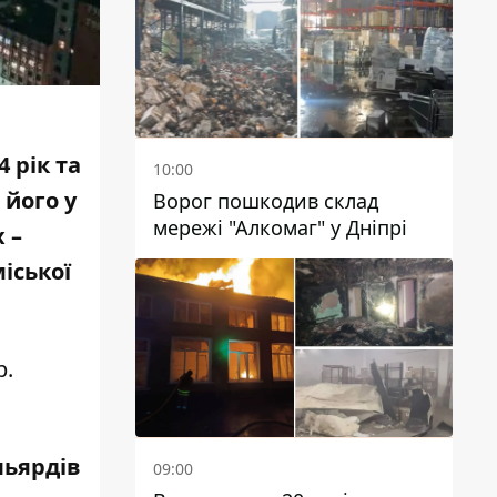
чиновників
 рік та
10:00
 його у
Ворог пошкодив склад
мережі "Алкомаг" у Дніпрі
 –
іської
р.
льярдів
09:00