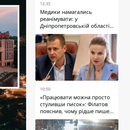
12:35
Медики намагались
реанімувати: у
Дніпропетровській області
дворічний хлопчик потонув
у басейні
10:50
«Працювати можна просто
стуливши писок»: Філатов
пояснив, чому рідше пише у
соцмережах та
розкритикував медійність