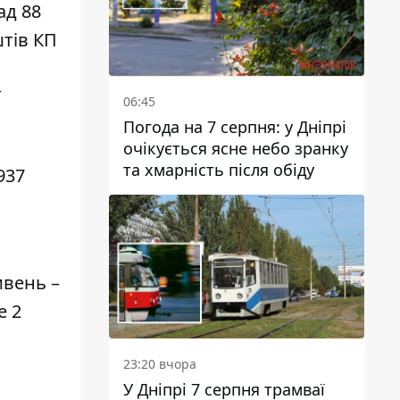
ад 88
штів КП
ї
06:45
Погода на 7 серпня: у Дніпрі
очікується ясне небо зранку
та хмарність після обіду
937
ивень –
е 2
23:20 вчора
У Дніпрі 7 серпня трамваї