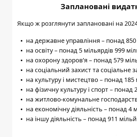
Заплановані видатк
Якщо ж розглянути заплановані на 2024 
на державне управління – понад 850
на освіту – понад 5 мільярдів 999 мі
на охорону здоров’я – понад 579 міл
на соціальний захист та соціальне 
на культуру і мистецтво – понад 185
на фізичну культуру і спорт – понад
на житлово-комунальне господарств
на економічну діяльність – понад 4 
на іншу діяльність – понад 911 міль