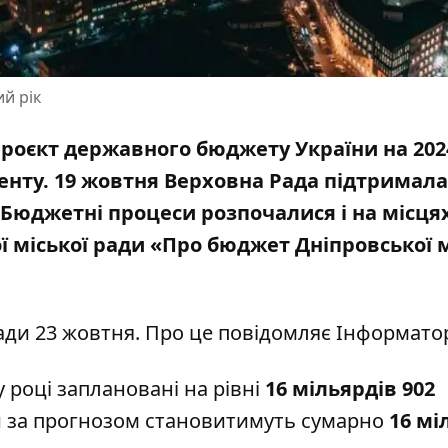
й рік
проєкт державного бюджету України на 2024
енту. 19 жовтня
Верховна Рада підтримала
 Бюджетні процеси розпочалися і на місцях
ї міської ради «Про бюджет Дніпровської м
ади 23 жовтня
. Про це повідомляє Інформато
 році заплановані на рівні
16 мільярдів 902
и за прогнозом становитимуть сумарно
16 мі