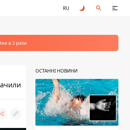
RU
йже в 3 рази
ОСТАННІ НОВИНИ
бачили