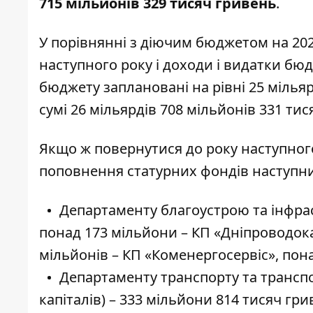
715 мільйонів 329 тисяч гривень
.
У порівнянні з діючим бюджетом на 202
наступного року і доходи і видатки бюд
бюджету заплановані на рівні 25 мільяр
сумі 26 мільярдів 708 мільйонів 331 тис
Якщо ж повернутися до року наступног
поповнення статурних фондів наступн
Департаменту благоустрою та інфрас
понад 173 мільйони – КП «Дніпроводока
мільйонів – КП «Коменергосервіс», пона
Департаменту транспорту та транспо
капіталів) – 333 мільйони 814 тисяч гр