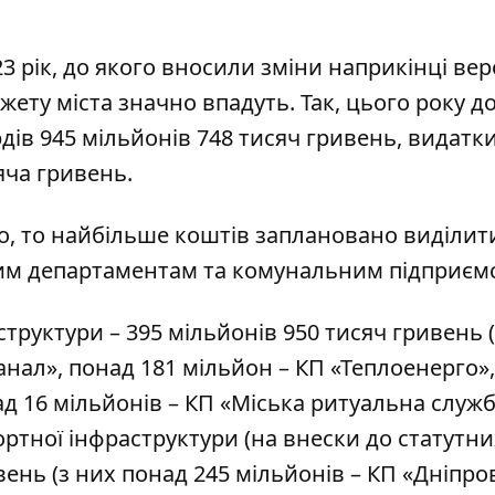
3 рік, до якого
вносили зміни наприкінці вер
жету міста значно впадуть. Так, цього року д
дів 945 мільйонів 748 тисяч гривень, видатки
яча гривень.
о, то найбільше коштів заплановано виділит
им департаментам та комунальним підприєм
труктури – 395 мільйонів 950 тисяч гривень 
нал», понад 181 мільйон – КП «Теплоенерго»,
д 16 мільйонів – КП «Міська ритуальна служб
ртної інфраструктури (на внески до статутни
ивень (з них понад 245 мільйонів – КП «Дніпр