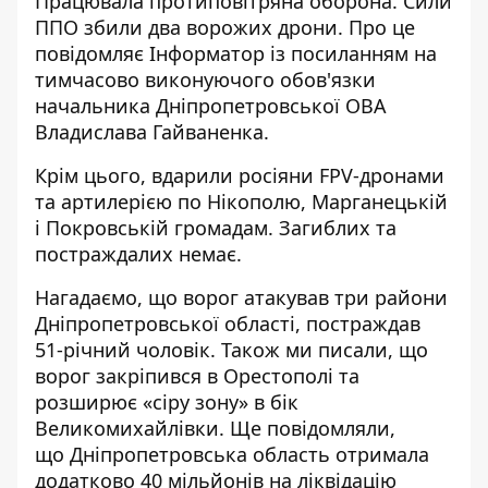
Працювала протиповітряна оборона. Сили
ППО збили два ворожих дрони. Про це
повідомляє Інформатор із посиланням на
тимчасово виконуючого обов'язки
начальника Дніпропетровської ОВА
Владислава Гайваненка
.
Крім цього, вдарили росіяни FPV-дронами
та артилерією по Нікополю, Марганецькій
і Покровській громадам. Загиблих та
постраждалих немає.
Нагадаємо, що в
орог
атакував три райони
Дніпропетровської області
, постраждав
51-річний чоловік. Також ми писали, що
ворог закріпився в Орестополі та
розширює «сіру зону»
в бік
Великомихайлівки. Ще повідомляли,
що Дніпропетровська область
отримала
додатково 40 мільйонів на ліквідацію