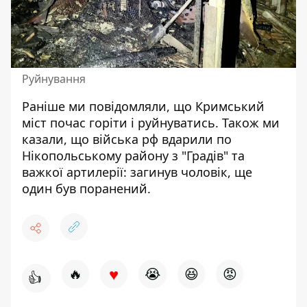
Руйнування
Раніше ми повідомляли, що
Кримський
міст почас горіти і руйнуватись.
Також ми
казали, що війська рф вдарили по
Нікопольському району з "Градів" та
важкої артилерії:
загинув чоловік, ще
один був поранений.
♥
🔥
😭
😆
😡
👍