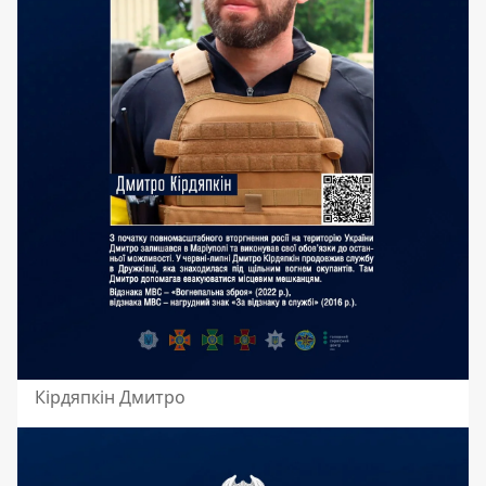
Кірдяпкін Дмитро