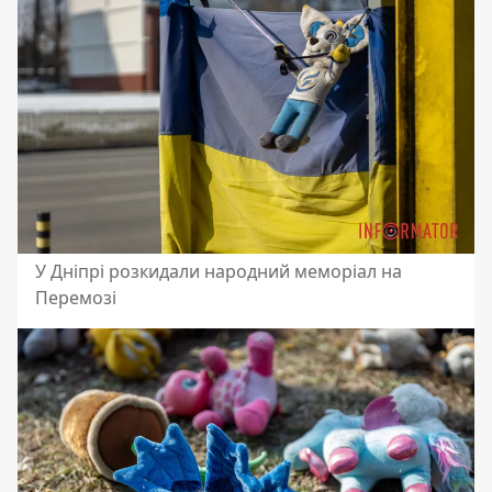
У Дніпрі розкидали народний меморіал на
Перемозі