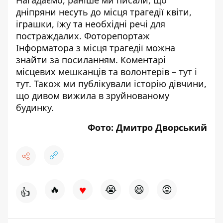
Нагадаємо, раніше ми писали, що
дніпряни
несуть до місця трагедії квіти,
іграшки, їжу та необхідні речі для
постраждалих
. Фоторепортаж
Інформатора з місця трагедії можна
знайти за
посиланням
. Коментарі
місцевих мешканців та волонтерів –
тут
і
тут
. Також ми публікували історію дівчини,
що
дивом вижила
в зруйнованому
будинку.
Фото: Дмитро Дворський
♥
🔥
😭
😆
😡
👍