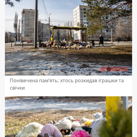
Понівечена пам’ять: хтось розкидав іграшки та
свічки