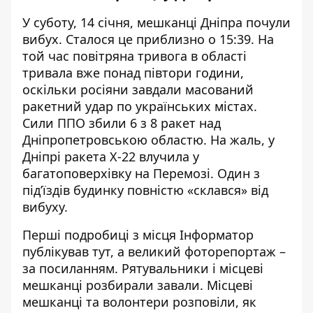
У суботу, 14 січня, мешканці Дніпра
почули
вибух
. Сталося це приблизно о 15:39. На
той час повітряна тривога в області
тривала вже понад півтори години,
оскільки росіяни завдали масований
ракетний удар по українських містах.
Сили ППО
збили 6 з 8 ракет
над
Дніпропетровською областю. На жаль, у
Дніпрі
ракета Х-22
влучила
у
багатоповерхівку
на Перемозі. Один з
під’їздів будинку повністю «склався» від
вибуху.
Перші подробиці з місця Інформатор
публікував
тут
, а великий фоторепортаж –
за
посиланням
. Рятувальники і місцеві
мешканці
розбирали завали
.
Місцеві
мешканці та волонтери розповіли
, як