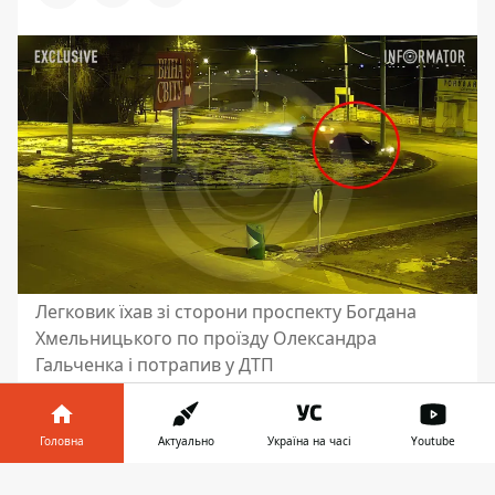
Легковик їхав зі сторони проспекту Богдана
Хмельницького по проїзду Олександра
Гальченка і потрапив у ДТП
У вівторок, 25 лютого, у Дніпрі на вулиці
Панікахи, поблизу кільцевої розв'язки,
Головна
Актуально
Україна на часі
Youtube
сталася дорожньо-транспортна
Інформатор у
пригода. Автомобіль на швидкості