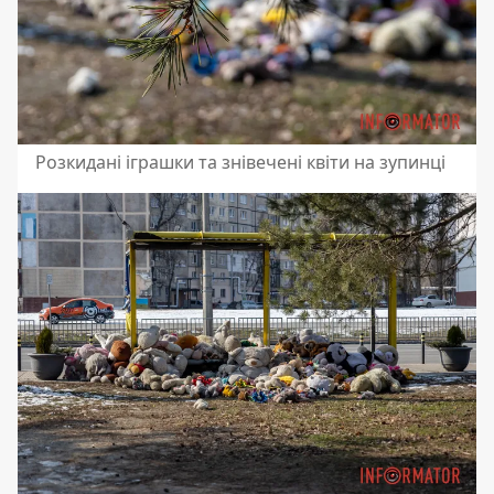
Розкидані іграшки та знівечені квіти на зупинці