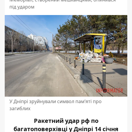
під ударом
У Дніпрі зруйнували символ пам’яті про
загиблих
Ракетний удар рф по
багатоповерхівці у Дніпрі 14 січня