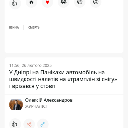
♥
🔥
😭
😆
😡
👍
ВІЙНА
СМЕРТЬ
11:56, 26 лютого 2025
У Дніпрі на Панікахи автомобіль на
швидкості налетів на «трамплін зі снігу»
і врізався у стовп
Олексій Александров
ЖУРНАЛІСТ
👍