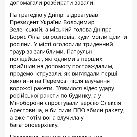
допомагали
розбирати завали
.
На трагедію у Дніпрі відреагував
Президент України
Володимир
Зеленський
, а міський голова Дніпра
Борис Філатов розповів,
куди могли цілити
росіяни
. У місті оголосили
триденний
траур
за загиблими. Патрульні
поліцейські, які одними з перших
прийшли на допомогу постраждалим,
продемонстрували, як виглядали
перші
хвилини на Перемозі
після влучання
ворожої ракети. З’явилося
відео удару
російської ракети по будинку, а у
Міноборони
спростували версію Олексія
Арестовича
, ніби сили ППО збили ракету,
а вже потім вона влучила у
багатоповерхівку.