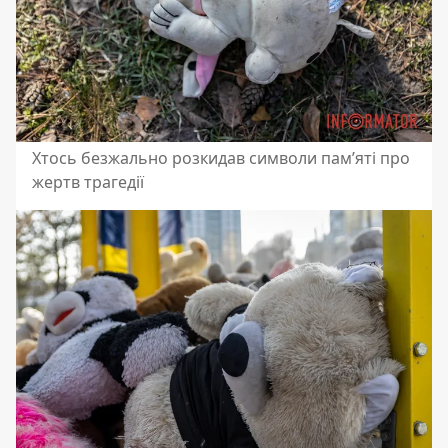
Хтось безжально розкидав символи пам’яті про
жертв трагедії