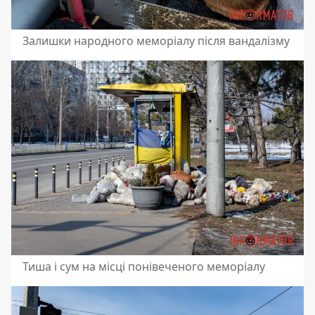
Залишки народного меморіалу після вандалізму
Тиша і сум на місці понівеченого меморіалу