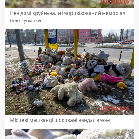
Невідомі зруйнували імпровізований меморіал
біля зупинки
Місцеві мешканці шоковані вандалізмом