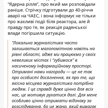
“Ядерна рілля”,
про який ми розповідали
раніше
. Стрічку підготували до 40-річчя
аварії на ЧАЕС, і вона інформує не тільки
про жахливі події біля реактора, але й
правду про те, як реакція радянської
влади погіршила ситуацію.
“Локальна журналістика часто
залишається малопомітною навіть на
рівні області, адже ми працюємо у своїх
невеликих містах і “губимося” в
насиченому інформаційному просторі.
Отримані нами нагороди — це не так
про особисті досягнення, як про те, що
якісна місцева журналістика потрібна
людям. І це справді дуже цінно для всіх
нас, це мотивує рухатися далі. Для мене
особливо цінно отримати відзнаку за
розслідування, бо це жанр, який вимагає