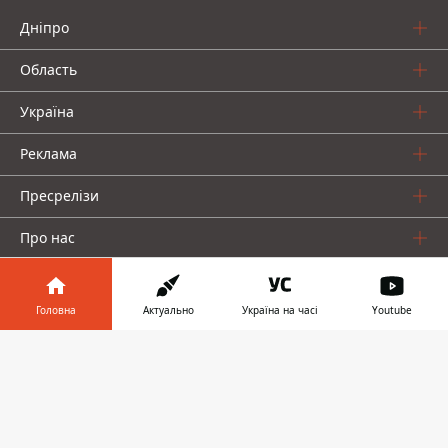
Дніпро
Область
Україна
Реклама
Пресрелізи
Про нас
Головна
Актуально
Україна на часі
Youtube
Інформатор у
Завантажити
телефоні
👉
Інформатор проекти
Інформатор Україна
Інформатор Київ
Інформатор Авто