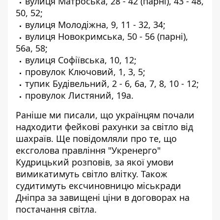
вулиця Матроська, 28 - 42 (парні), 43 - 48,
50, 52;
вулиця Молодіжна, 9, 11 - 32, 34;
вулиця Новокримська, 50 - 56 (парні),
56а, 58;
вулиця Софіївська, 10, 12;
провулок Ключовий, 1, 3, 5;
тупик Будівельний, 2 - 6, 6а, 7, 8, 10 - 12;
провулок Листяний, 19а.
Раніше ми писали, що
українцям почали
надходити фейкові рахунки за світло від
шахраїв
. Ще повідомляли про те, що
ексголова правління "Укренерго"
Кудрицький розповів, за якої умови
вимикатимуть світло влітку
. Також
судитимуть ексчиновницю міськради
Дніпра за
завищені ціни в договорах на
постачання світла
.