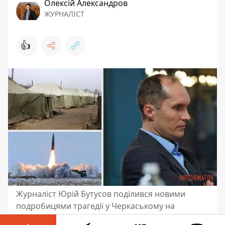
Олексій Александров
ЖУРНАЛІСТ
👍
Журналіст Юрій Бутусов поділився новими
подробицями трагедії у Черкаському на
війському полігоні, де загинули українські