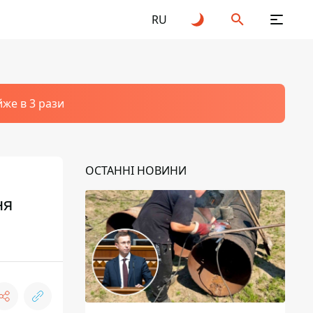
RU
йже в 3 рази
ОСТАННІ НОВИНИ
ня