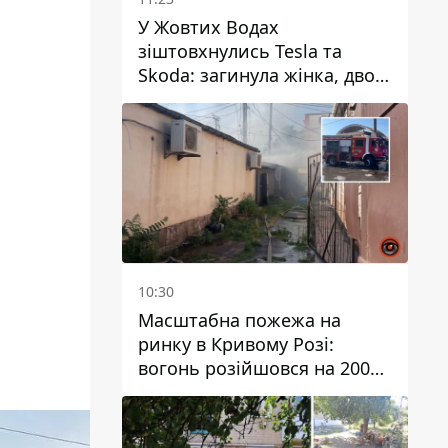
У Жовтих Водах
зіштовхнулись Tesla та
Skoda: загинула жінка, двоє
людей постраждали
10:30
Масштабна пожежа на
ринку в Кривому Розі:
вогонь розійшовся на 200
квадратних метрів