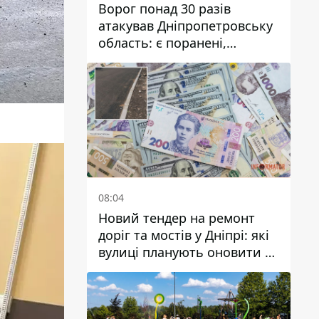
Ворог понад 30 разів
атакував Дніпропетровську
область: є поранені,
пошкоджені ліцей, будинки
та підприємства
08:04
Новий тендер на ремонт
доріг та мостів у Дніпрі: які
вулиці планують оновити та
скільки десятків мільйонів
гривень на це хочуть
витратити