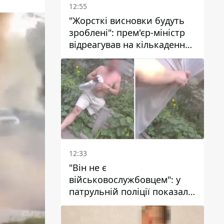
12:55
"Жорсткі висновки будуть
зроблені": прем'єр-міністр
відреагував на кількаденну
відсутність води у Марганці
12:33
"Він не є
військовослужбовцем": у
патрульній поліції показали
відео конфлікту з чоловіком
без ноги на проспекті Поля