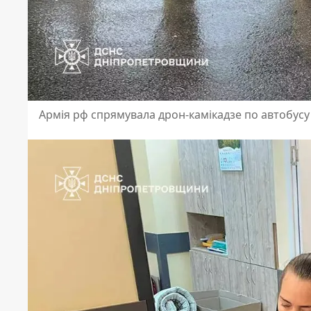
Армія рф спрямувала дрон-камікадзе по автобусу 