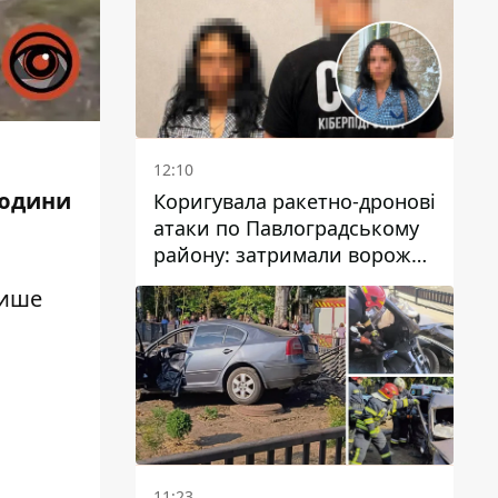
у Дніпрі
12:10
людини
Коригувала ракетно-дронові
атаки по Павлоградському
району: затримали ворожу
агентку
пише
11:23