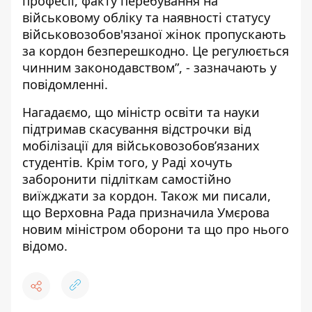
професії, факту перебування на
військовому обліку та наявності статусу
військовозобов'язаної жінок пропускають
за кордон безперешкодно. Це регулюється
чинним законодавством”, - зазначають у
повідомленні.
Нагадаємо, що міністр освіти та науки
підтримав скасування
відстрочки від
мобілізації для військовозобовʼязаних
студентів
. Крім того, у Раді хочуть
заборонити підліткам
самостійно
виїжджати за кордон
. Також ми писали,
що Верховна Рада
призначила Умєрова
новим міністром оборони
та що про нього
відомо.