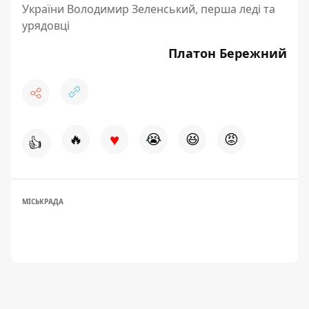
України Володимир Зеленський, перша леді та
урядовці
Платон Бережний
♥
🔥
😭
😆
😡
👍
МІСЬКРАДА