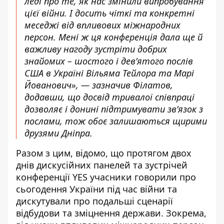
леді про те, як нас змінили випробування
цієї війни. І досить чіткі та конкретні
меседжі від впливових міжнародних
персон. Мені ж ця конференція дала ще й
важливу нагоду зустріти добрих
знайомих – шостого і девʼятого послів
США в Україні Вільяма Тейлора та Марі
Йованович», — зазначив Філатов,
додавши, що досвід тривалої співпраці
дозволяє і донині підтримувати звʼязок з
послами, тож обоє залишаються щирими
друзями Дніпра.
Разом з цим, відомо, що протягом двох
днів дискусійних панелей та зустрічей
конференції YES учасники говорили про
сьогодення України під час війни та
дискутували про подальші сценарії
відбудови та зміцнення держави. Зокрема,