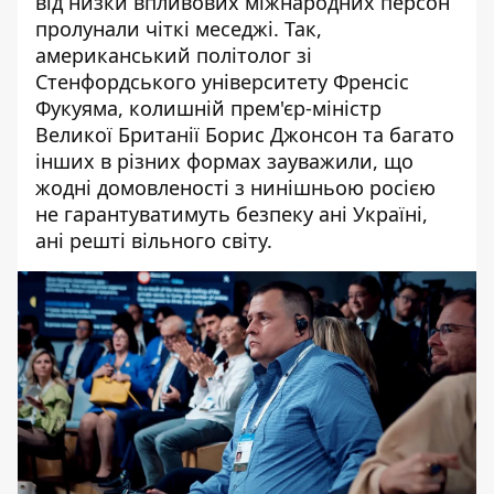
від низки впливових міжнародних персон
пролунали чіткі меседжі. Так,
американський політолог зі
Стенфордського університету Френсіс
Фукуяма, колишній прем'єр-міністр
Великої Британії Борис Джонсон та багато
інших в різних формах зауважили, що
жодні домовленості з нинішньою росією
не гарантуватимуть безпеку ані Україні,
ані решті вільного світу.