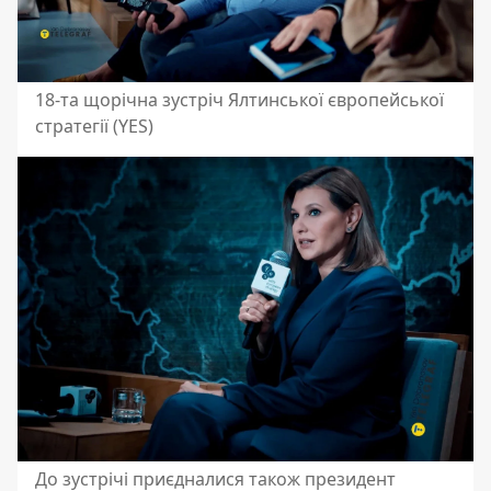
18-та щорічна зустріч Ялтинської європейської
стратегії (YES)
До зустрічі приєдналися також президент