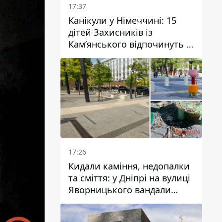
17:37
Канікули у Німеччині: 15
дітей Захисників із
Кам’янського відпочинуть у
Вупперталі
17:26
Кидали каміння, недопалки
та сміття: у Дніпрі на вулиці
Яворницького вандали
пошкодили питні фонтани