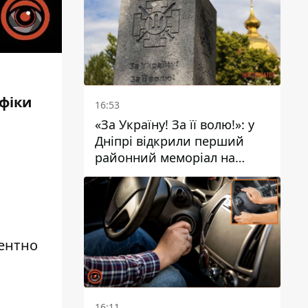
афіки
16:53
«За Україну! За її волю!»: у
Дніпрі відкрили перший
районний меморіал на
честь полеглих Захисників
ментно
16:11