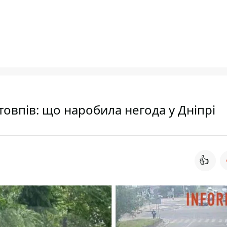
товпів: що наробила негода у Дніпрі
👍