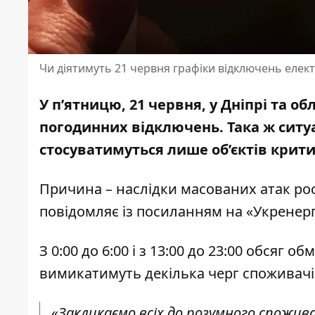
Чи діятимуть 21 червня графіки відключень елект
У п’ятницю, 21 червня, у Дніпрі та обл
погодинних відключень. Така ж ситуа
стосуватимуться лише об’єктів крити
Причина – наслідки
масованих атак рос
повідомляє із посиланням на «Укренер
З 0:00 до 6:00 і з 13:00 до 23:00 обся
вимикатимуть декілька черг споживачі
«Закликаємо всіх до розумного спожив