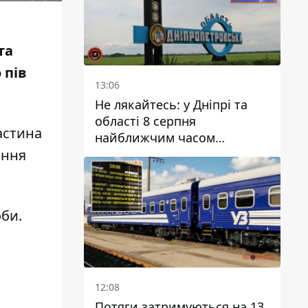
та
 пів
13:06
Не лякайтесь: у Дніпрі та
області 8 серпня
астина
найближчим часом
очікується гроза
іння
оби.
12:08
Потяги затримуються на 13