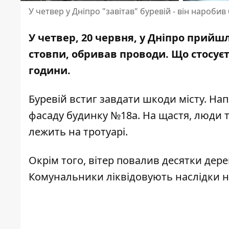
У четвер у Дніпро "завітав" буревій - він нароби
У четвер, 20 червня, у Дніпро прийш
стовпи, обривав проводи. Що стосуєт
години.
Буревій встиг завдати шкоди місту. На
фасаду будинку №18а. На щастя, люди т
лежить на тротуарі.
Окрім того,
вітер повалив десятки дере
Комунальники ліквідовують наслідки н