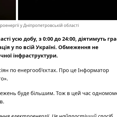
роенергії у Дніпропетровській області
асті усю добу, з 0:00 до 24:00, діятимуть гр
ція у по всій Україні. Обмеження не
чної інфраструктури.
іян по енергооб’єктах
. Про це Інформатор
го»
.
г обмежень буде більшим. Тож в цей час одномо
в.
ання електроенергії. Це найпростіший спосіб