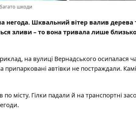
в багато шкоди
ла негода. Шквальний вітер валив дерева 
ься зливи – то вона тривала лише близько
приклад, на вулиці Вернадського осипалася ч
а припарковані автівки не постраждали. Кам
в
по місту. Гілки падали й на транспортні зас
егоди.