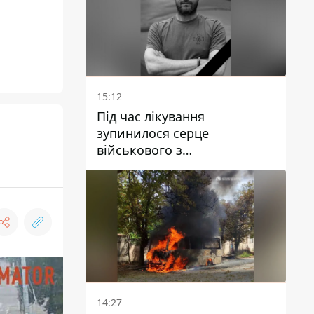
15:12
Під час лікування
зупинилося серце
військового з
Дніпропетровської області
Ростислава Лупашка
14:27