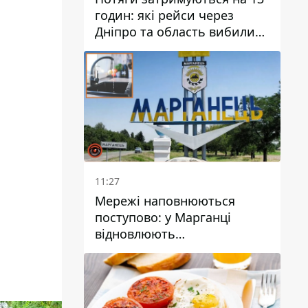
годин: які рейси через
Дніпро та область вибилися
з графіка
11:27
Мережі наповнюються
поступово: у Марганці
відновлюють
водопостачання