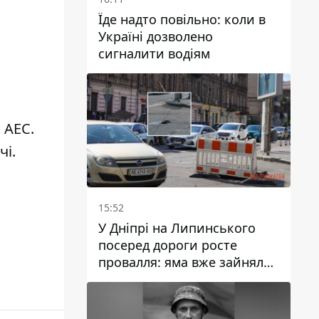
Їде надто повільно: коли в
Україні дозволено
сигналити водіям
 АЕС.
чі.
15:52
У Дніпрі на Липинського
посеред дороги росте
провалля: яма вже зайняла
смугу руху