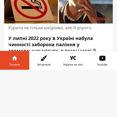
Курити не тільки шкідливо, але й дорого.
У липні 2022 року в Україні набула
чинності заборона паління у
громадських місцях, в тому числі й
електронних цигарок. Тоді
Кабмін
призупинив проведення
відповідних
Головна
Актуально
Україна на часі
Youtube
перевірок. На днях цю норму скасували,
Інформатор у
і перевірки відновили.
Завантажити
телефоні
👉
Відтепер порушників громадського
порядку штрафуватимуть. Про це
повідомляє Інформатор із посиланням на
департамент правового забезпечення
міськради Дніпра
.