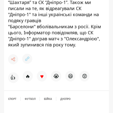
“Шахтаря” та СК “Дніпро-1”
. Також ми
писали на те, як відреагували СК
"Дніпро-1" та інші українські команди на
подяку гравців
"Барселони"
вболівальникам з росії
. Крім
цього, Інформатор повідомляв, що
СК
"Дніпро-1" дограв матч з "Олександрією"
,
який зупинився пів року тому.
♥
🔥
😭
😆
😡
👍
СПОРТ
ФУТБОЛ
БІЙКА
ДНІПРО