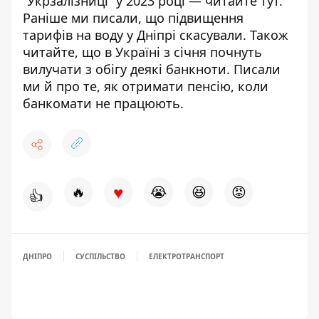
“Укрзалізниці” у 2023 році —
читайте тут
.
Раніше ми писали, що
підвищення
тарифів на воду у Дніпрі скасували
. Також
читайте, що
в Україні з січня почнуть
вилучати з обігу деякі банкноти
. Писали
ми й про те,
як отримати пенсію, коли
банкомати не працюють
.
♥
🔥
😭
😆
😡
👍
ДНІПРО
СУСПІЛЬСТВО
ЕЛЕКТРОТРАНСПОРТ