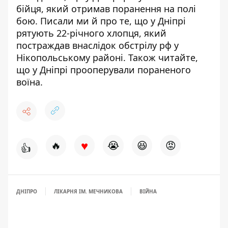
бійця,
який отримав поранення на полі
бою
. Писали ми й про те, що у Дніпрі
рятують 22-річного хлопця, який
постраждав внаслідок обстрілу рф у
Нікопольському районі
. Також читайте,
що
у Дніпрі
прооперували пораненого
воїна
.
♥
🔥
😭
😆
😡
👍
ДНІПРО
ЛІКАРНЯ ІМ. МЕЧНИКОВА
ВІЙНА