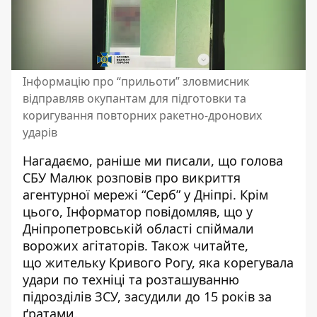
Інформацію про “прильоти” зловмисник
відправляв окупантам для підготовки та
коригування повторних ракетно-дронових
ударів
Нагадаємо, раніше ми писали, що
голова
СБУ Малюк розповів про викриття
агентурної мережі “Серб” у Дніпрі
. Крім
цього, Інформатор повідомляв, що
у
Дніпропетровській області спіймали
ворожих агітаторів
. Також читайте,
що
жительку Кривого Рогу, яка корегувала
удари по техніці та розташуванню
підрозділів ЗСУ, засудили до 15 років за
ґратами
.