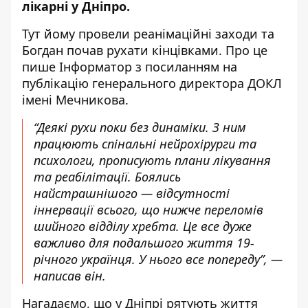
лікарні у Дніпро.
Тут йому провели реанімаційні заходи та
Богдан почав рухати кінцівками. Про це
пише Інформатор з посиланням
на
публікацію генерального директора ДОКЛ
імені Мечникова
.
“Деякі рухи поки без динаміки. З ним
працюють спінальні нейрохірурги та
психологи, прописують плани лікування
та реабілітації. Боялись
найстрашнішого — відсутності
іннервації всього, що нижче переломів
шийного відділу хребта. Це все дуже
важливо для подальшого життя 19-
річного українця. У нього все попереду”, —
написав він.
Нагадаємо, що
у Дніпрі рятують життя