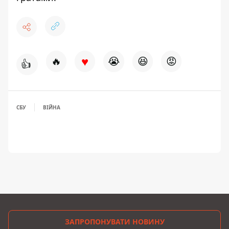
♥
🔥
😭
😆
😡
👍
СБУ
ВІЙНА
ЗАПРОПОНУВАТИ НОВИНУ