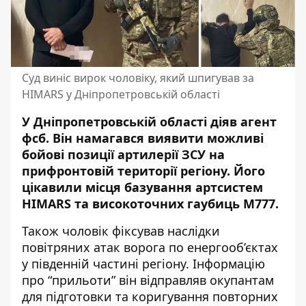
Суд виніс вирок чоловіку, який шпигував за
HIMARS у Дніпропетровській області
У Дніпропетровській області діяв агент
фсб. Він намагався виявити можливі
бойові позиції артилерії ЗСУ на
прифронтовій території регіону. Його
цікавили місця базування артсистем
HIMARS та високоточних гаубиць M777.
Також чоловік фіксував наслідки
повітряних атак ворога по енергооб’єктах
у південній частині регіону. Інформацію
про “прильоти” він відправляв окупантам
для підготовки та коригування повторних