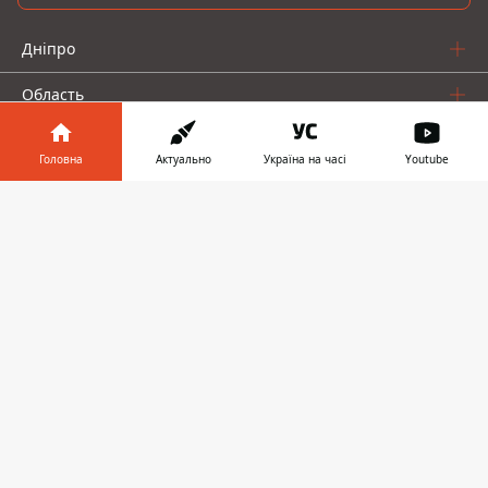
Дніпро
Область
Україна
Головна
Актуально
Україна на часі
Youtube
Реклама
Інформатор у
Завантажити
телефоні
👉
Пресрелізи
Про нас
Інформатор проекти
Інформатор Україна
Інформатор Київ
Інформатор Авто