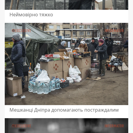
Неймовірно тяжко
Мешканці Дніпра допомагають постраждалим