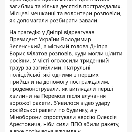
загиблих та кілька десятків постраждалих.
Місцеві мешканці та волонтери розповіли
,
як допомагали
розбирати завали
.
На трагедію у Дніпрі відреагував
Президент України
Володимир
Зеленський
, а міський голова Дніпра
Борис Філатов розповів,
куди могли цілити
росіяни
. У місті оголосили
триденний
траур
за загиблими. Патрульні
поліцейські, які одними з перших
прийшли на допомогу постраждалим,
продемонстрували, як виглядали
перші
хвилини на Перемозі
після влучання
ворожої ракети. З’явилося
відео удару
російської ракети по будинку, а у
Міноборони
спростували версію Олексія
Арестовича
, ніби сили ППО збили ракету,
а вже потім вона влучила у