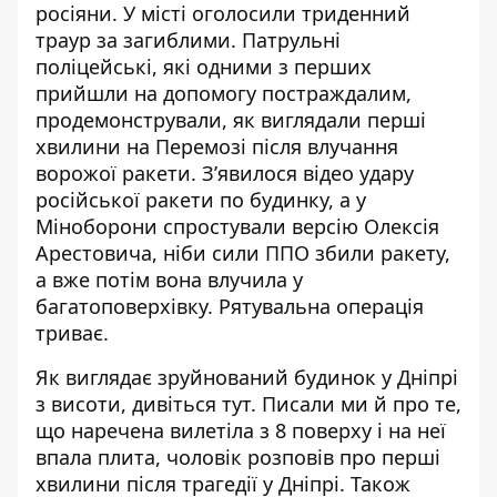
росіяни
. У місті оголосили
триденний
траур
за загиблими. Патрульні
поліцейські, які одними з перших
прийшли на допомогу постраждалим,
продемонстрували, як виглядали
перші
хвилини на Перемозі
після влучання
ворожої ракети. З’явилося
відео удару
російської ракети по будинку, а у
Міноборони
спростували версію Олексія
Арестовича
, ніби сили ППО збили ракету,
а вже потім вона влучила у
багатоповерхівку.
Рятувальна операція
триває.
Як виглядає зруйнований будинок у Дніпрі
з висоти,
дивіться тут
. Писали ми й про те,
що наречена вилетіла з 8 поверху і на неї
впала плита,
чоловік розповів про перші
хвилини після трагедії
у Дніпрі. Також