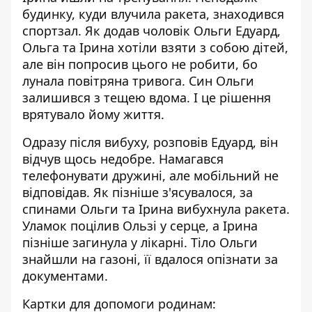
будинку, куди влучила ракета, знаходився
спортзал.
Як додав чоловік Ольги Едуард
,
Ольга та Ірина хотіли взяти з собою дітей,
але він попросив цього не робити, бо
лунала повітряна тривога. Син Ольги
залишився з тещею вдома. І це рішення
врятувало йому життя.
Одразу після вибуху, розповів Едуард, він
відчув щось недобре. Намагався
телефонувати дружині, але мобільний не
відповідав. Як пізніше з'ясувалося, за
спинами Ольги та Ірина вибухнула ракета.
Уламок поцілив Ользі у серце, а Ірина
пізніше загинула у лікарні. Тіло Ольги
знайшли на газоні, її вдалося опізнати за
документами.
Картки для
допомоги
родинам: