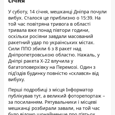
січня
У суботу, 14 січня, мешканці Дніпра
почули
вибух
. Сталося це приблизно о 15:39. На
той час повітряна тривога в області
тривала вже понад півтори години,
оскільки росіяни завдали масований
ракетний удар по українських містах.
Сили ППО
збили 6 з 8 ракет
над
Дніпропетровською областю. Нажаль, у
Дніпрі
ракета Х-22
влучила
у
багатоповерхівку
на Перемозі. Один з
під’їздів будинку повністю «склався» від
вибуху.
Перші подробиці з місця Інформатор
публікував
тут
, а великий фоторепортаж –
за
посиланням
. Рятувальники і місцеві
мешканці
розбирали завали
, на той час
було відомо щонайменше про п’ятьох