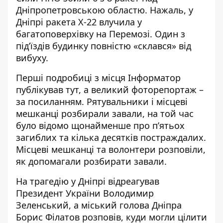
Дніпропетровською областю. Нажаль, у
Дніпрі
ракета Х-22
влучила
у
багатоповерхівку
на Перемозі. Один з
під’їздів будинку повністю «склався» від
вибуху.
Перші подробиці з місця Інформатор
публікував
тут
, а великий фоторепортаж –
за
посиланням
. Рятувальники і місцеві
мешканці
розбирали завали
, на той час
було відомо щонайменше про п’ятьох
загиблих та кілька десятків постраждалих.
Місцеві мешканці та волонтери розповіли
,
як допомагали
розбирати завали
.
На трагедію у Дніпрі відреагував
Президент України
Володимир
Зеленський
, а міський голова Дніпра
Борис Філатов розповів,
куди могли цілити