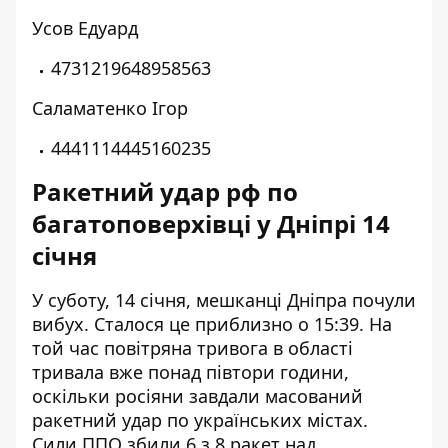
Усов Едуард
4731219648958563
Саламатенко Ігор
4441114445160235
Ракетний удар рф по
багатоповерхівці у Дніпрі 14
січня
У суботу, 14 січня, мешканці Дніпра
почули
вибух
. Сталося це приблизно о 15:39. На
той час повітряна тривога в області
тривала вже понад півтори години,
оскільки росіяни завдали масований
ракетний удар по українських містах.
Сили ППО
збили 6 з 8 ракет
над