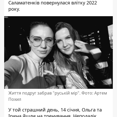
Саламатенків повернулася влітку 2022
року.
Життя подруг забрав "руській мір". Фото: Артем
Похил
У той страшний день, 14 січня, Ольга та
Ірина йшли на тренування. Неподалік