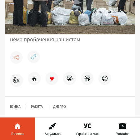
нема пробачення рашистам
♥
🔥
😭
😆
😡
👍
ВІЙНА
РАКЕТА
ДНІПРО
Головна
Актуально
Україна на часі
Youtube