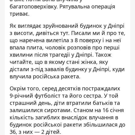
багатоповерхівку.
Рятувальна операція
триває.
Як виглядає зруйнований будинок у Дніпрі
з висоти,
дивіться тут
. Писали ми й про те,
що наречена вилетіла з 8 поверху і на неї
впала плита,
чоловік розповів про перші
хвилини після трагедії
у Дніпрі. Також
читайте, що в якому стані жінка, яку
дістали з-під завалів будинку у Дніпрі,
куди
влучила російська ракета
.
Окрім того, серед десятків постраждалих
9-річний футболіст та його сестра. У той
страшний день,
діти втратили батьків та
залишилися сиротами
. Станом на 16 січня
кількість загиблих внаслідок
влучання в
будинок російської ракети
збільшилася до
36, з них — 2 дітей.