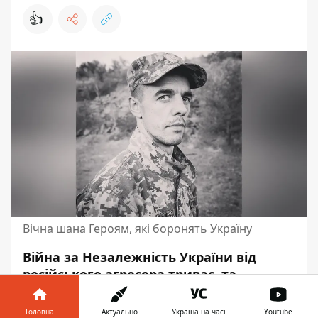
👍
Вічна шана Героям, які боронять Україну
Війна за Незалежність України від
російського агресора триває, та
продовжує забирати життя наших
Захисників. Так, 6 жовтня у боях під
Головна
Актуально
Україна на часі
Youtube