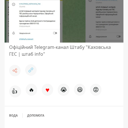
Офіційний Telegram-канал Штабу "Каховська
ГЕС | штаб info"
♥
🔥
😭
😆
😡
👍
ВОДА
ДОПОМОГА