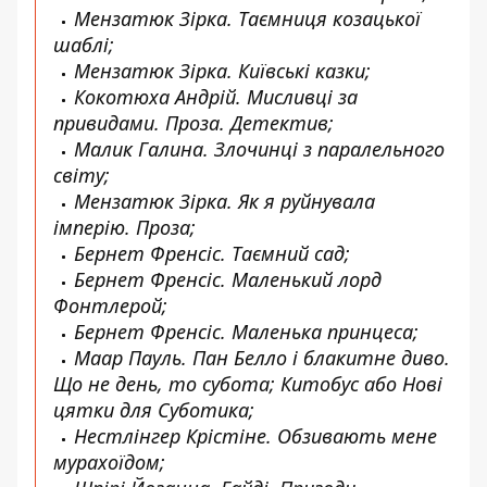
Мензатюк Зірка. Таємниця козацької
шаблі;
Мензатюк Зірка. Київські казки;
Кокотюха Андрій. Мисливці за
привидами. Проза. Детектив;
Малик Галина. Злочинці з паралельного
світу;
Мензатюк Зірка. Як я руйнувала
імперію. Проза;
Бернет Френсіс. Таємний сад;
Бернет Френсіс. Маленький лорд
Фонтлерой;
Бернет Френсіс. Маленька принцеса;
Маар Пауль. Пан Белло і блакитне диво.
Що не день, то субота; Китобус або Нові
цятки для Суботика;
Нестлінгер Крістіне. Обзивають мене
мурахоїдом;