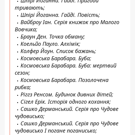
Шпірі Йоганна. Гайді. Пригоди
тривають;
Шпірі Йоганна. Гайді. Повість;
Вайброу Іан. Серія книжок про Малого
Вовчика;
Браун Ден. Точка обману;
Коельйо Пауло. Алхімік;
Колфер Йоун. Список бажань;
Космовська Барабара. Буба;
Космовська Барабара. Буба: мертвий
сезон;
Космовська Барабара. Позолочена
рибка;
Ріггз Ренсом. Будинок дивних дітей;
Сігел Ерік. Історія одного кохання;
Сашко Дерманський. Серія про Чудове
чудовисько;
Сашко Дерманський. Серія про Чудове
чудовисько І погане поганисько;