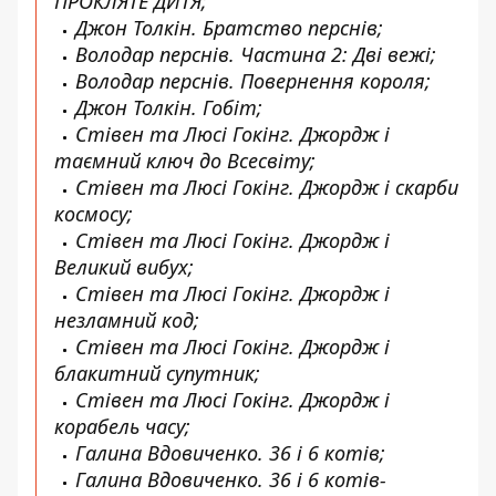
ПРОКЛЯТЕ ДИТЯ;
Джон Толкін. Братство перснів;
Володар перснів. Частина 2: Дві вежі;
Володар перснів. Повернення короля;
Джон Толкін. Гобіт;
Стівен та Люсі Гокінг. Джордж і
таємний ключ до Всесвіту;
Стівен та Люсі Гокінг. Джордж і скарби
космосу;
Стівен та Люсі Гокінг. Джордж і
Великий вибух;
Стівен та Люсі Гокінг. Джордж і
незламний код;
Стівен та Люсі Гокінг. Джордж і
блакитний супутник;
Стівен та Люсі Гокінг. Джордж і
корабель часу;
Галина Вдовиченко. 36 і 6 котів;
Галина Вдовиченко. 36 і 6 котів-