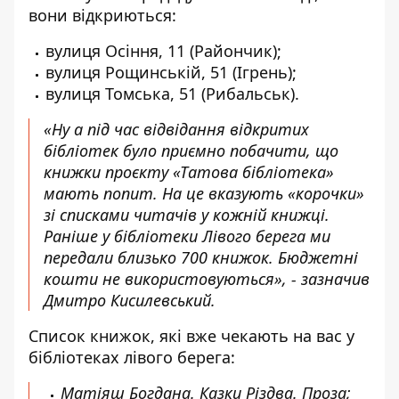
вони відкриються:
вулиця Осіння, 11 (Райончик);
вулиця Рощинській, 51 (Ігрень);
вулиця Томська, 51 (Рибальськ).
«Ну а під час відвідання відкритих
бібліотек було приємно побачити, що
книжки проєкту «Татова бібліотека»
мають попит. На це вказують «корочки»
зі списками читачів у кожній книжці.
Раніше у бібліотеки Лівого берега ми
передали близько 700 книжок. Бюджетні
кошти не використовуються», - зазначив
Дмитро Кисилевський.
Список книжок, які вже чекають на вас у
бібліотеках лівого берега:
Матіяш Богдана. Казки Різдва. Проза;