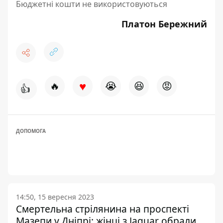
Бюджетні кошти не використовуються
Платон Бережний
♥
🔥
😭
😆
😡
👍
ДОПОМОГА
14:50, 15 вересня 2023
Смертельна стрілянина на проспекті
Мазепи у Дніпрі: жінці з Jaguar обрали