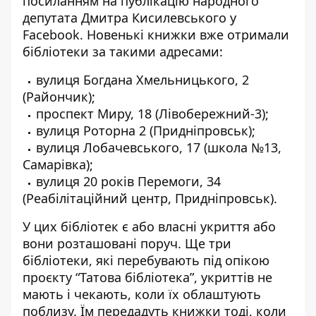
посиланням на
публікацію народного
депутата Дмитра Кисилевського у
Facebook
. Новенькі книжки вже отримали
бібліотеки за такими адресами:
вулиця Богдана Хмельницького, 2
(Райончик);
проспект Миру, 18 (Лівобережний-3);
вулиця Роторна 2 (Придніпровськ);
вулиця Лобачевського, 17 (школа №13,
Самарівка);
вулиця 20 років Перемоги, 34
(Реабілітаційний центр, Придніпровськ).
У цих бібліотек є або власні укриття або
вони розташовані поруч. Ще три
бібліотеки, які перебувають під опікою
проєкту “Татова бібліотека”, укриттів не
мають і чекають, коли їх облаштують
поблизу. Їм передадуть книжки тоді, коли