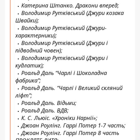
Катерина Штанко. Дракони вперед;
Володимир Рутківський (Джури козака
Швайки);
Володимир Рутківський (Джури-
характерники);
Володимир Рутківський (Джури і
підводний човен);
Володимир Рутківський (Джури і
кудлатик);
Роальд Даль “Чарлі і Шоколадна
фабрика”;
Роальд Даль. “Чарлі і Великий скляний
ліфт”;
Роальд Даль. Відьми;
Роальд Даль. ВДВ;
К. С. Льюїс. «Хроніки Нарнії»;
Джоан Роулінг. Гаррі Потер 1-7 часть;
Джоан Роулінг. Гаррі Потер 8 часть