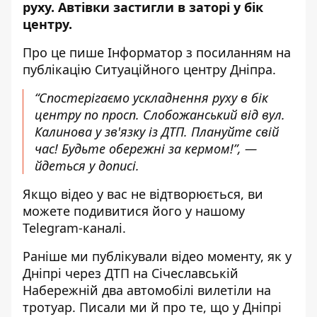
руху. Автівки застигли в заторі у бік
центру.
Про це пише Інформатор з посиланням
на
публікацію Ситуаційного центру Дніпра
.
“Спостерігаємо ускладнення руху в бік
центру по просп. Слобожанський від вул.
Калинова у зв'язку із ДТП. Плануйте свій
час! Будьте обережні за кермом!”, —
йдеться у дописі.
Якщо відео у вас не відтворюється, ви
можете подивитися його
у нашому
Telegram-каналі
.
Раніше ми публікували відео моменту, як
у
Дніпрі
через ДТП на Січеславській
Набережній два автомобілі вилетіли на
тротуар
. Писали ми й про те, що
у Дніпрі