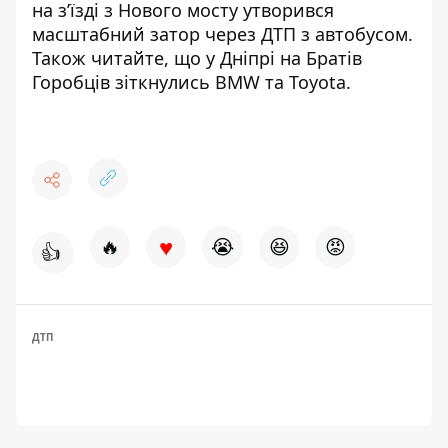
на з’їзді з Нового мосту утворився
масштабний затор через ДТП з автобусом
.
Також читайте, що
у Дніпрі
на Братів
Горобців зіткнулись BMW та Toyota
.
♥
🔥
😭
😆
😡
👍
ДТП