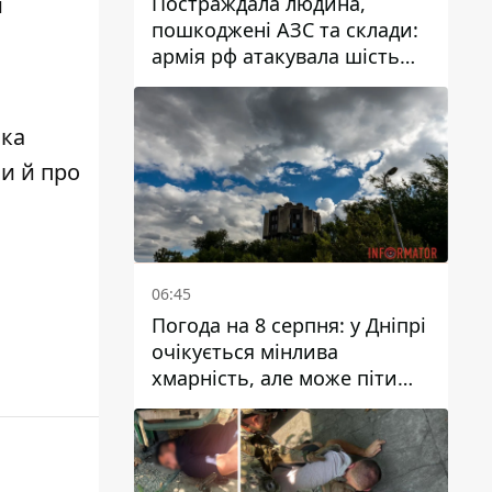
Постраждала людина,
и
пошкоджені АЗС та склади:
армія рф атакувала шість
районів Дніпропетровської
області
бка
ми й про
06:45
Погода на 8 серпня: у Дніпрі
очікується мінлива
хмарність, але може піти
дощ