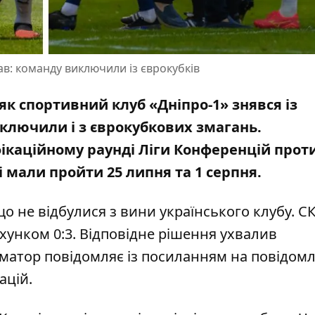
рав: команду виключили із єврокубків
 як
спортивний клуб «Дніпро-1» знявся із
иключили і з єврокубкових змагань.
ікаційному раунді Ліги Конференцій
прот
 мали пройти 25 липня та 1 серпня.
о не відбулися з вини українського клубу. С
ахунком 0:3. Відповідне рішення ухвалив
матор повідомляє із посиланням на
повідом
ацій
.