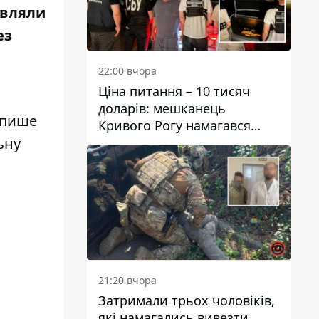
овляли
ез
22:00 вчора
Ціна питання – 10 тисяч
доларів: мешканець
 пише
Кривого Рогу намагався
переправити чоловіка до
ьну
Словаччини
21:20 вчора
Затримали трьох чоловіків,
які намагались вивезти