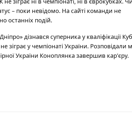
 не зіграє ні в чемпіонаті, ні в єврокубках. Ч
ус – поки невідомо. На сайті команди не
но останніх подій.
Дніпро» дізнався суперника у кваліфікації Ку
 не зіграє у чемпіонаті України
. Розповідали 
бірної України
Коноплянка завершив кар'єру
.