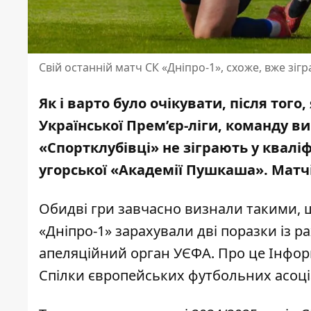
Свій останній матч СК «Дніпро-1», схоже, вже зіг
Як і варто було очікувати, після того,
Української Прем’єр-ліги
, команду в
«Спортклубівці» не зіграють у
кваліф
угорської «Академії Пушкаша». Матчі
Обидві гри завчасно визнали такими, щ
«Дніпро-1» зарахували дві поразки із р
апеляційний орган УЄФА. Про це Інфор
Спілки європейських футбольних асоці