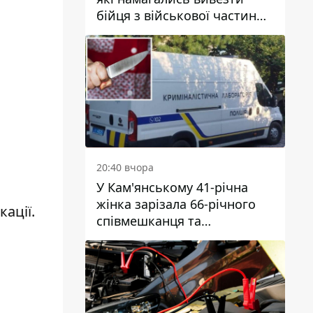
бійця з військової частини
до Дніпра за 7 тисяч
доларів: серед них був лікар
20:40 вчора
У Кам'янському 41-річна
жінка зарізала 66-річного
ації.
співмешканця та
намагалась обманути
поліцейських