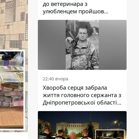
до ветеринара з
улюбленцем пройшов
спокійно: прості поради
22:40 вчора
Хвороба серця забрала
життя головного сержанта з
Дніпропетровської області
Юрія Свистуна