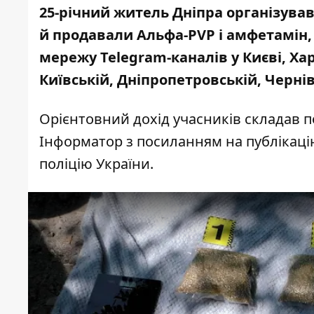
25-річний житель Дніпра організував
й продавали Альфа-PVP і амфетамін, 
мережу Telegram-каналів у Києві, Хар
Київській, Дніпропетровській, Черні
Орієнтовний дохід учасників складав 
Інформатор з посиланням
на публікац
поліцію України
.