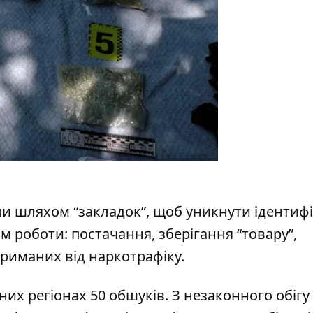
и шляхом “закладок”, щоб уникнути ідентифік
м роботи: постачання, зберігання “товару”,
триманих від наркотрафіку.
их регіонах 50 обшуків. З незаконного обігу