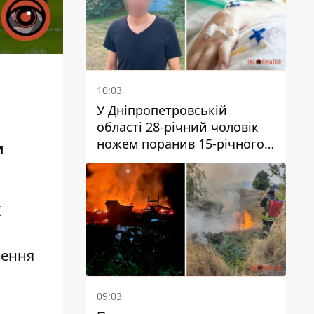
10:03
У Дніпропетровській
області 28-річний чоловік
ножем поранив 15-річного
и
хлопця
К
лення
09:03