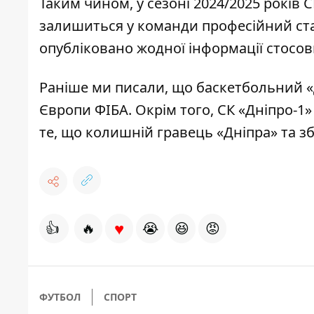
Таким чином, у сезоні 2024/2025 років СК
залишиться у команди професійний стат
опубліковано жодної інформації стосов
Раніше ми писали, що баскетбольний
«
Європи ФІБА
. Окрім того,
СК «Дніпро-1»
те, що колишній гравець «Дніпра» та з
♥
👍
🔥
😭
😆
😡
ФУТБОЛ
СПОРТ