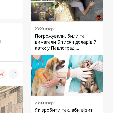
23:20 вчора
Погрожували, били та
н
вимагали 5 тисяч доларів й
авто: у Павлограді
затримали двох чоловіків
23:00 вчора
Як зробити так, аби візит