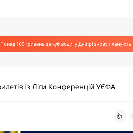
Понад 100 гривень за куб води: у Дніпрі знову планують
вилетів із Ліги Конференцій УЄФА
👍