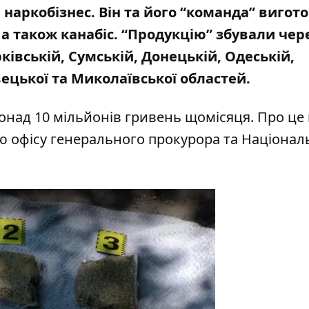
 наркобізнес. Він та його “команда” вигот
а також канабіс. “Продукцію” збували чер
ківській, Сумській, Донецькій, Одеській,
вецької та Миколаївської областей.
понад 10 мільйонів гривень щомісяця. Про це
ію офісу генерального прокурора
та
Націонал