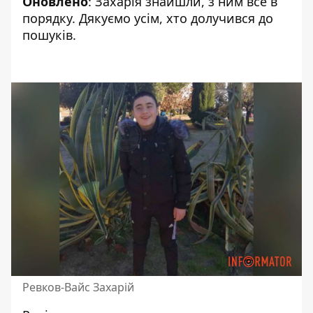
Оновлено
: Захарія знайшли, з ним все в
порядку. Дякуємо усім, хто долучився до
пошуків.
Ревков-Вайс Захарій