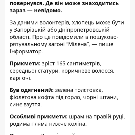
повернувся.
Де він може знаходитись
зара
з — невідомо.
За даними волонтерів, хлопець може бути
у Запорізькій або Дніпропетровській
області. Про
це повідомили в
пошуково-
рятувальному загоні
“Мілена”, — пише
Інформатор.
Прикмети:
зріст 165 сантиметрів,
середньої статури, коричневе волосся,
карі очі.
Був одягнений:
зелена толстовка,
фіолетова кофта під горло, чорні штани,
синє взуття.
Особливі прикмети:
шрам на правій руці,
родима пляма нижче коліна.