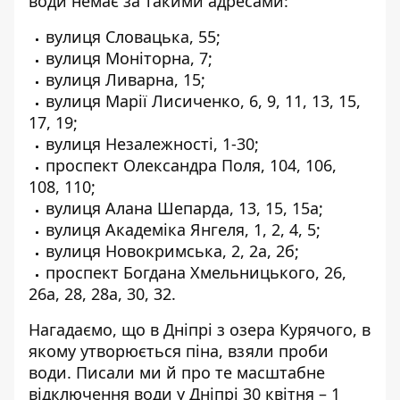
води немає за такими адресами:
вулиця Словацька, 55;
вулиця Моніторна, 7;
вулиця Ливарна, 15;
вулиця Марії Лисиченко, 6, 9, 11, 13, 15,
17, 19;
вулиця Незалежності, 1-30;
проспект Олександра Поля, 104, 106,
108, 110;
вулиця Алана Шепарда, 13, 15, 15а;
вулиця Академіка Янгеля, 1, 2, 4, 5;
вулиця Новокримська, 2, 2а, 2б;
проспект Богдана Хмельницького, 26,
26а, 28, 28а, 30, 32.
Нагадаємо, що
в Дніпрі з озера Курячого, в
якому утворюється піна,
взяли проби
води
. Писали ми й про те
масштабне
відключення води у Дніпрі
30 квітня – 1