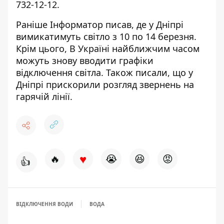
732-12-12
.
Раніше Інформатор писав, де
у Дніпрі
вимикатимуть світло з 10 по 14 березня
.
Крім цього, В Україні найближчим часом
можуть знову вводити графіки
відключення світла
. Також писали, що
у
Дніпрі
прискорили розгляд звернень
на
гарячій лінії.
♥
🔥
😭
😆
😡
👍
ВІДКЛЮЧЕННЯ ВОДИ
ВОДА