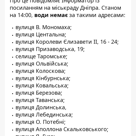
Про це повідомляє Інформатор із
посиланням на
міськраду Дніпра
. Станом
на 14:00,
води немає
за такими адресами:
вулиця В. Мономаха;
вулиця Центальна;
вулиця Королеви Єлизавети ІІ, 16 - 24;
вулиця Призаводська, 19;
селище Таромське;
вулиця Ольвійська;
вулиця Колоскова;
вулиця Кінбурнська;
вулиця Ковальська;
вулиця Березова;
вулиця Таванська;
вулиця Долинська,
вулиця Лебединська;
вулиця О. Потебні;
вулиця Аполлона Скальковського;