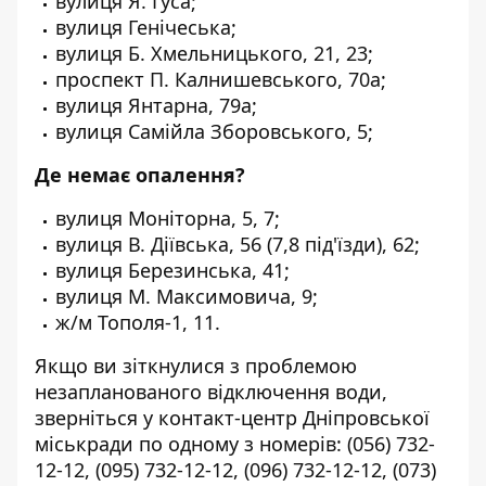
вулиця Я. Гуса;
вулиця Генічеська;
вулиця Б. Хмельницького, 21, 23;
проспект П. Калнишевського, 70а;
вулиця Янтарна, 79а;
вулиця Самійла Зборовського, 5;
Де немає опалення?
вулиця Моніторна, 5, 7;
вулиця В. Діївська, 56 (7,8 під'їзди), 62;
вулиця Березинська, 41;
вулиця М. Максимовича, 9;
ж/м Тополя-1, 11.
Якщо ви зіткнулися з проблемою
незапланованого відключення води,
зверніться у контакт-центр Дніпровської
міськради по одному з номерів:
(056) 732-
12-12
,
(095) 732-12-12
,
(096) 732-12-12
,
(073)